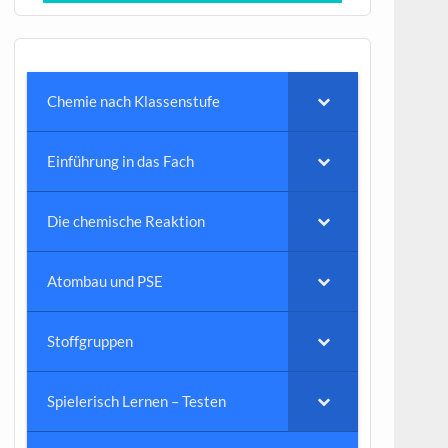
Chemie nach Klassenstufe
Einführung in das Fach
Die chemische Reaktion
Atombau und PSE
Stoffgruppen
Spielerisch Lernen – Testen