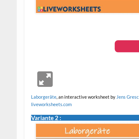
Laborgeräte
, an interactive worksheet by
Jens Gres
live
worksheets.com
Variante 2 :