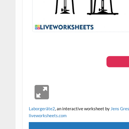
Laborgeräte2
, an interactive worksheet by
Jens Gre
live
worksheets.com
Artikel zum Thema mit Erklärvideos