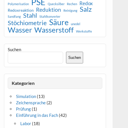
PSE
Redox
Polymerisation
Quecksilber
Rechen
Salz
Reduktion
Redoxreaktion
Reinigung
Stahl
Sandfang
Stahlkonverter
Säure
Stöchiometrie
unedel
Wasser
Wasserstoff
Werkstoffe
Suchen
Suchen
Kategorien
Simulation
(13)
Zeichensprache
(2)
Prüfung
(1)
Einführung in das Fach
(42)
Labor
(18)