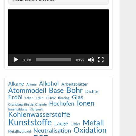
Video-
Player
00:00
03:27
Alkohol
Alkane
Arbeitsblätter
Alkene
Bohr
Atommodell
Base
Dichte
Erdöl
Glas
Ethen
Ethin
FCKW
floating
Ionen
Hochofen
Grundbegriffe der Chemie
Ionenbildung
Klärwerk
Kohlenwasserstoffe
Kunststoffe
Metall
Lauge
Links
Oxidation
Neutralisation
Metallhydroxid