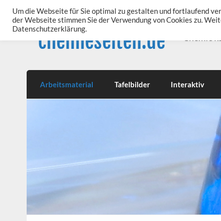
Skip
to
Um die Webseite für Sie optimal zu gestalten und fortlaufend v
content
der Webseite stimmen Sie der Verwendung von Cookies zu. Weite
Datenschutzerklärung.
chemieseiten.de
Chemie k
Arbeitsmaterial
Tafelbilder
Interaktiv