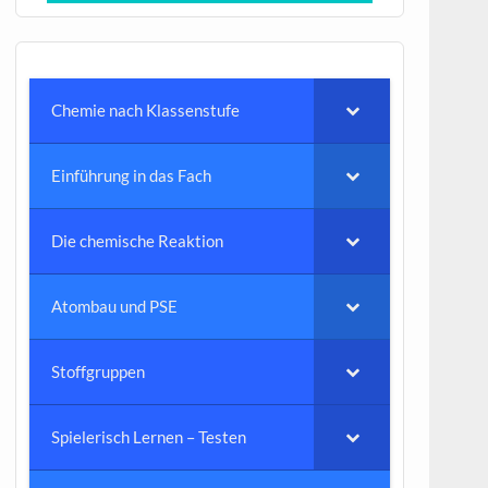
Chemie nach Klassenstufe
Einführung in das Fach
Die chemische Reaktion
Atombau und PSE
Stoffgruppen
Spielerisch Lernen – Testen