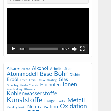
Video-
Player
00:00
03:27
Alkohol
Alkane
Arbeitsblätter
Alkene
Bohr
Atommodell
Base
Dichte
Erdöl
Glas
Ethen
Ethin
FCKW
floating
Ionen
Hochofen
Grundbegriffe der Chemie
Ionenbildung
Klärwerk
Kohlenwasserstoffe
Kunststoffe
Metall
Lauge
Links
Oxidation
Neutralisation
Metallhydroxid