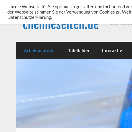
Skip
to
Um die Webseite für Sie optimal zu gestalten und fortlaufend v
content
der Webseite stimmen Sie der Verwendung von Cookies zu. Weite
Datenschutzerklärung.
chemieseiten.de
Chemie k
Arbeitsmaterial
Tafelbilder
Interaktiv