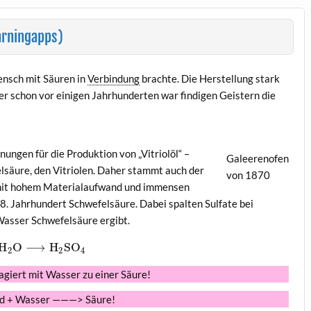
arningapps)
ensch mit Säuren in
Verbindung
brachte. Die Herstellung stark
er schon vor einigen Jahrhunderten war findigen Geistern die
ngen für die Produktion von „Vitriolöl“ –
Galeerenofen
elsäure, den Vitriolen. Daher stammt auch der
von 1870
 mit hohem Materialaufwand und immensen
8. Jahrhundert Schwefelsäure. Dabei spalten Sulfate bei
Wasser Schwefelsäure ergibt.
H
O
⟶
H
S
O
2
2
4
agiert mit Wasser zu einer Säure!
id + Wasser ———> Säure!