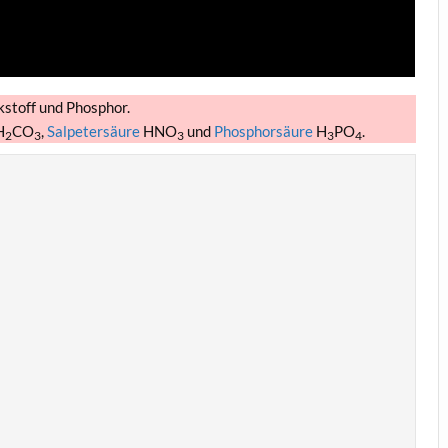
kstoff und Phosphor.
H
CO
,
Salpetersäure
HNO
und
Phosphorsäure
H
PO
.
2
3
3
3
4