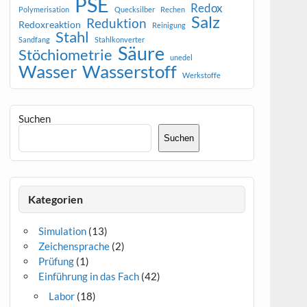
PSE
Redox
Polymerisation
Quecksilber
Rechen
Salz
Reduktion
Redoxreaktion
Reinigung
Stahl
Sandfang
Stahlkonverter
Säure
Stöchiometrie
unedel
Wasser
Wasserstoff
Werkstoffe
Suchen
Suchen
Kategorien
Simulation
(13)
Zeichensprache
(2)
Prüfung
(1)
Einführung in das Fach
(42)
Labor
(18)