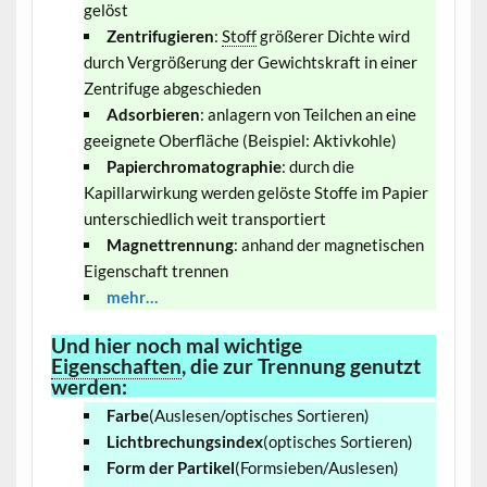
gelöst
Zentrifugieren
:
Stoff
größerer Dichte wird
durch Vergrößerung der Gewichtskraft in einer
Zentrifuge abgeschieden
Adsorbieren
: anlagern von Teilchen an eine
geeignete Oberfläche (Beispiel: Aktivkohle)
Papierchromatographie
: durch die
Kapillarwirkung werden gelöste Stoffe im Papier
unterschiedlich weit transportiert
Magnettrennung
: anhand der magnetischen
Eigenschaft trennen
mehr…
Und hier noch mal wichtige
Eigenschaften
, die zur Trennung genutzt
werden:
Farbe
(Auslesen/optisches Sortieren)
Lichtbrechungsindex
(optisches Sortieren)
Form der Partikel
(Formsieben/Auslesen)