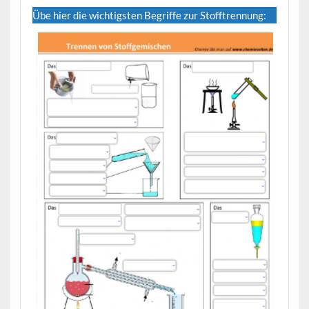
Übe hier die wichtigsten Begriffe zur Stofftrennung: