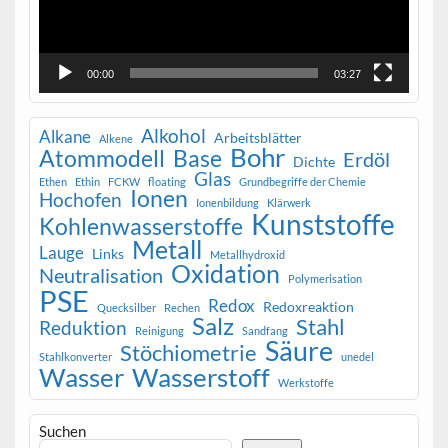
00:00
03:27
Alkohol
Alkane
Arbeitsblätter
Alkene
Bohr
Atommodell
Base
Erdöl
Dichte
Glas
Ethen
Ethin
FCKW
floating
Grundbegriffe der Chemie
Ionen
Hochofen
Ionenbildung
Klärwerk
Kunststoffe
Kohlenwasserstoffe
Metall
Lauge
Links
Metallhydroxid
Oxidation
Neutralisation
Polymerisation
PSE
Redox
Redoxreaktion
Quecksilber
Rechen
Salz
Stahl
Reduktion
Reinigung
Sandfang
Säure
Stöchiometrie
Stahlkonverter
unedel
Wasser
Wasserstoff
Werkstoffe
Suchen