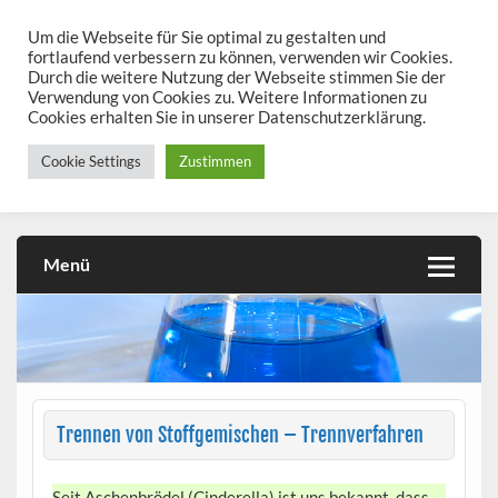
Skip
to
Um die Webseite für Sie optimal zu gestalten und
chemieseiten.de
content
fortlaufend verbessern zu können, verwenden wir Cookies.
Durch die weitere Nutzung der Webseite stimmen Sie der
Chemie kann man üben!
Verwendung von Cookies zu. Weitere Informationen zu
Cookies erhalten Sie in unserer Datenschutzerklärung.
Cookie Settings
Zustimmen
Menü
Trennen von Stoffgemischen – Trennverfahren
Seit Aschenbrödel (Cinderella) ist uns bekannt, dass