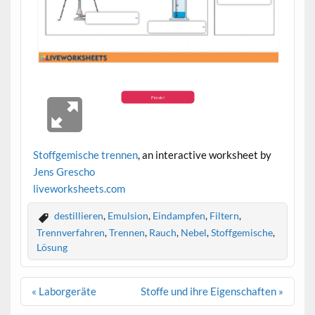
Stoffgemische trennen
, an interactive worksheet by
Jens Grescho
live
worksheets.com
destillieren
,
Emulsion
,
Eindampfen
,
Filtern
,
Trennverfahren
,
Trennen
,
Rauch
,
Nebel
,
Stoffgemische
,
Lösung
Beitragsnavigation
« Laborgeräte
Stoffe und ihre Eigenschaften »