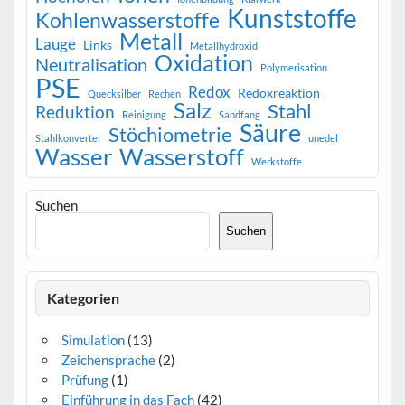
Kunststoffe
Kohlenwasserstoffe
Metall
Lauge
Links
Metallhydroxid
Oxidation
Neutralisation
Polymerisation
PSE
Redox
Redoxreaktion
Quecksilber
Rechen
Salz
Stahl
Reduktion
Reinigung
Sandfang
Säure
Stöchiometrie
Stahlkonverter
unedel
Wasser
Wasserstoff
Werkstoffe
Suchen
Suchen
Kategorien
Simulation
(13)
Zeichensprache
(2)
Prüfung
(1)
Einführung in das Fach
(42)