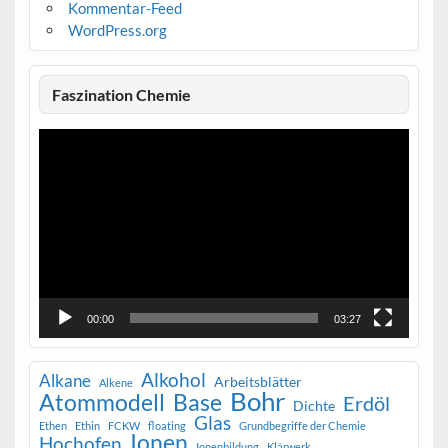
Kommentar-Feed
WordPress.org
Faszination Chemie
Video-
Player
00:00
03:27
Alkohol
Alkane
Arbeitsblätter
Alkene
Bohr
Atommodell
Base
Erdöl
Dichte
Glas
Ethen
Ethin
FCKW
floating
Grundbegriffe der Chemie
Ionen
Hochofen
Ionenbildung
Klärwerk