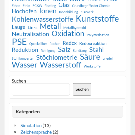
Glas
Ethen
Ethin
FCKW
floating
Grundbegriffe der Chemie
Ionen
Hochofen
Ionenbildung
Klärwerk
Kunststoffe
Kohlenwasserstoffe
Metall
Lauge
Links
Metallhydroxid
Oxidation
Neutralisation
Polymerisation
PSE
Redox
Redoxreaktion
Quecksilber
Rechen
Salz
Stahl
Reduktion
Reinigung
Sandfang
Säure
Stöchiometrie
Stahlkonverter
unedel
Wasser
Wasserstoff
Werkstoffe
Suchen
Suchen
Kategorien
Simulation
(13)
Zeichensprache
(2)