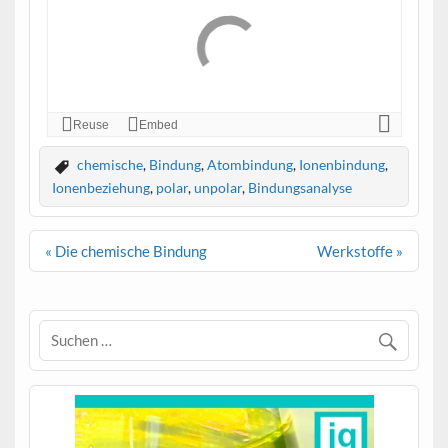
chemische
,
Bindung
,
Atombindung
,
Ionenbindung
,
Ionenbeziehung
,
polar
,
unpolar
,
Bindungsanalyse
Beitragsnavigation
« Die chemische Bindung
Werkstoffe »