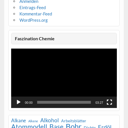
Anmelden
Eintrags-Feed
Kommentar-Feed
WordPress.org
Faszination Chemie
Video-
Player
00:00
03:27
Alkohol
Alkane
Arbeitsblätter
Alkene
Bohr
Atommodell
Base
Erdöl
Dichte