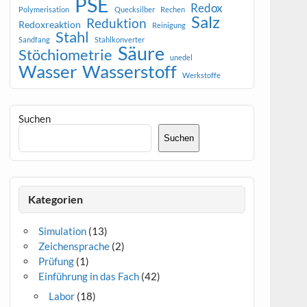
PSE
Redox
Polymerisation
Quecksilber
Rechen
Salz
Reduktion
Redoxreaktion
Reinigung
Stahl
Sandfang
Stahlkonverter
Säure
Stöchiometrie
unedel
Wasser
Wasserstoff
Werkstoffe
Suchen
Suchen
Kategorien
Simulation
(13)
Zeichensprache
(2)
Prüfung
(1)
Einführung in das Fach
(42)
Labor
(18)