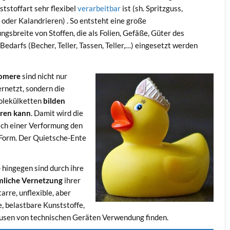
ststoffart sehr flexibel
verarbeitbar
ist (sh. Spritzguss,
 oder Kalandrieren) . So entsteht eine große
gsbreite von Stoffen, die als Folien, Gefäße, Güter des
Bedarfs (Becher, Teller, Tassen, Teller,…) eingesetzt werden
tomere
sind nicht nur
ernetzt, sondern die
olekülketten
bilden
eren kann
. Damit wird die
nach einer Verformung den
 Form. Der Quietsche-Ente
e
hingegen sind durch ihre
mliche Vernetzung
ihrer
arre, unflexible, aber
e, belastbare Kunststoffe,
äusen von technischen Geräten Verwendung finden.