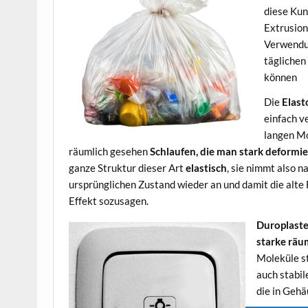
diese Kun
Extrusion
Verwendun
täglichen 
können
Die
Elas
einfach v
langen M
räumlich gesehen
Schlaufen, die man stark deformi
ganze Struktur dieser Art
elastisch
, sie nimmt also 
ursprünglichen Zustand wieder an und damit die alte
Effekt sozusagen.
Duroplast
starke räu
Moleküle st
auch stabil
die in Geh