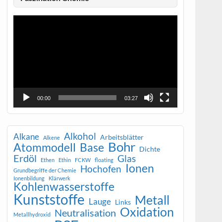
Video-
Player
00:00
03:27
Alkohol
Alkane
Arbeitsblätter
Alkene
Bohr
Atommodell
Base
Dichte
Erdöl
Glas
Ethen
Ethin
FCKW
floating
Ionen
Hochofen
Grundbegriffe der Chemie
Ionenbildung
Klärwerk
Kohlenwasserstoffe
Kunststoffe
Metall
Lauge
Links
Oxidation
Neutralisation
Metallhydroxid