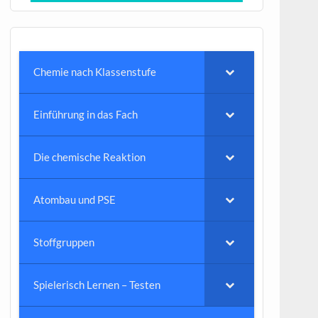
Chemie nach Klassenstufe
Einführung in das Fach
Die chemische Reaktion
Atombau und PSE
Stoffgruppen
Spielerisch Lernen – Testen