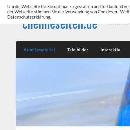
Skip
to
Um die Webseite für Sie optimal zu gestalten und fortlaufend v
content
der Webseite stimmen Sie der Verwendung von Cookies zu. Weite
Datenschutzerklärung.
chemieseiten.de
Chemie k
Arbeitsmaterial
Tafelbilder
Interaktiv