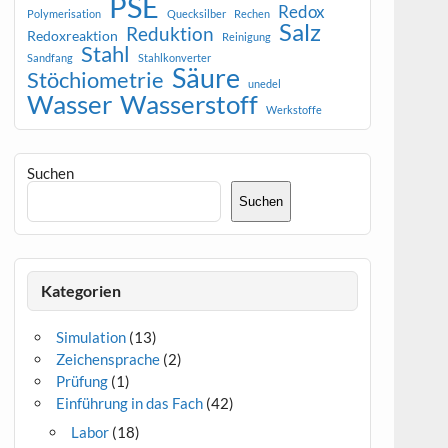
PSE
Redox
Polymerisation
Quecksilber
Rechen
Salz
Reduktion
Redoxreaktion
Reinigung
Stahl
Sandfang
Stahlkonverter
Säure
Stöchiometrie
unedel
Wasser
Wasserstoff
Werkstoffe
Suchen
Suchen
Kategorien
Simulation
(13)
Zeichensprache
(2)
Prüfung
(1)
Einführung in das Fach
(42)
Labor
(18)