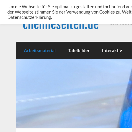
Skip
to
Um die Webseite für Sie optimal zu gestalten und fortlaufend v
content
der Webseite stimmen Sie der Verwendung von Cookies zu. Weite
Datenschutzerklärung.
chemieseiten.de
Chemie k
Arbeitsmaterial
Tafelbilder
Interaktiv