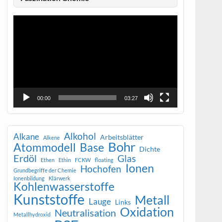
Video-
Player
00:00
03:27
Alkohol
Alkane
Arbeitsblätter
Alkene
Bohr
Atommodell
Base
Dichte
Erdöl
Glas
Ethen
Ethin
FCKW
floating
Ionen
Hochofen
Grundbegriffe der Chemie
Ionenbildung
Klärwerk
Kohlenwasserstoffe
Kunststoffe
Metall
Lauge
Links
Oxidation
Neutralisation
Metallhydroxid