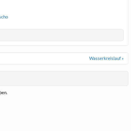
scho
Wasserkreislauf »
ben.