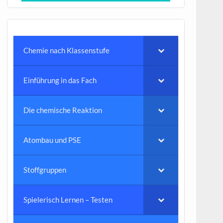
Chemie nach Klassenstufe
Einführung in das Fach
Die chemische Reaktion
Atombau und PSE
Stoffgruppen
Spielerisch Lernen – Testen