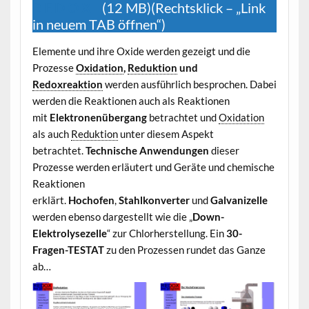
R E D O X
(12 MB)(Rechtsklick – „Link
in neuem TAB öffnen“)
Elemente und ihre Oxide werden gezeigt und die
Prozesse
Oxidation
,
Reduktion
und
Redoxreaktion
werden ausführlich besprochen. Dabei
werden die Reaktionen auch als Reaktionen
mit
Elektronenübergang
betrachtet und
Oxidation
als auch
Reduktion
unter diesem Aspekt
betrachtet.
Technische Anwendungen
dieser
Prozesse werden erläutert und Geräte und chemische
Reaktionen
erklärt.
Hochofen
,
Stahlkonverter
und
Galvanizelle
werden ebenso dargestellt wie die „
Down-
Elektrolysezelle
“ zur Chlorherstellung. Ein
30-
Fragen-TESTAT
zu den Prozessen rundet das Ganze
ab…