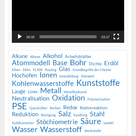
00:00
03:27
Alkohol
Alkane
Arbeitsblätter
Alkene
Bohr
Atommodell
Base
Erdöl
Dichte
Glas
Ethen
Ethin
FCKW
floating
Grundbegriffe der Chemie
Ionen
Hochofen
Ionenbildung
Klärwerk
Kunststoffe
Kohlenwasserstoffe
Metall
Lauge
Links
Metallhydroxid
Oxidation
Neutralisation
Polymerisation
PSE
Redox
Redoxreaktion
Quecksilber
Rechen
Salz
Stahl
Reduktion
Reinigung
Sandfang
Säure
Stöchiometrie
Stahlkonverter
unedel
Wasser
Wasserstoff
Werkstoffe