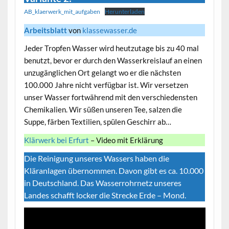
AB_klaerwerk_mit_aufgaben
Herunterladen
Arbeitsblatt
von
klassewasser.de
Jeder Tropfen Wasser wird heutzutage bis zu 40 mal
benutzt, bevor er durch den Wasserkreislauf an einen
unzugänglichen Ort gelangt wo er die nächsten
100.000 Jahre nicht verfügbar ist. Wir versetzen
unser Wasser fortwährend mit den verschiedensten
Chemikalien. Wir süßen unseren Tee, salzen die
Suppe, färben Textilien, spülen Geschirr ab…
Klärwerk bei Erfurt
– Video mit Erklärung
Die Reinigung unseres Wassers haben die
Kläranlagen übernommen. Davon gibt es ca. 10.000
in Deutschland. Das Wasserrohrnetz unseres
Landes schafft locker die Strecke Erde – Mond.