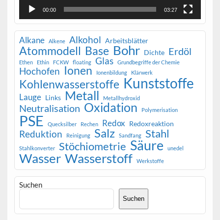
00:00
03:27
Alkohol
Alkane
Arbeitsblätter
Alkene
Bohr
Atommodell
Base
Erdöl
Dichte
Glas
Ethen
Ethin
FCKW
floating
Grundbegriffe der Chemie
Ionen
Hochofen
Ionenbildung
Klärwerk
Kunststoffe
Kohlenwasserstoffe
Metall
Lauge
Links
Metallhydroxid
Oxidation
Neutralisation
Polymerisation
PSE
Redox
Redoxreaktion
Quecksilber
Rechen
Salz
Stahl
Reduktion
Reinigung
Sandfang
Säure
Stöchiometrie
Stahlkonverter
unedel
Wasser
Wasserstoff
Werkstoffe
Suchen
Suchen