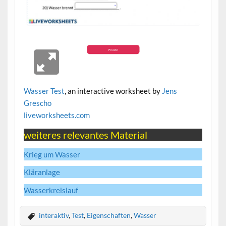
Wasser Test
, an interactive worksheet by
Jens
Grescho
live
worksheets.com
weiteres relevantes Material
Krieg um Wasser
Kläranlage
Wasserkreislauf
interaktiv
,
Test
,
Eigenschaften
,
Wasser