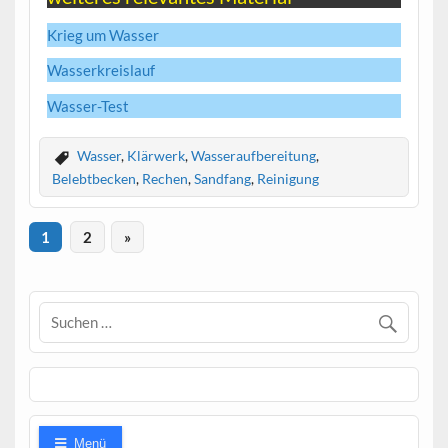
Krieg um Wasser
Wasserkreislauf
Wasser-Test
Wasser
,
Klärwerk
,
Wasseraufbereitung
,
Belebtbecken
,
Rechen
,
Sandfang
,
Reinigung
1
2
»
Menü