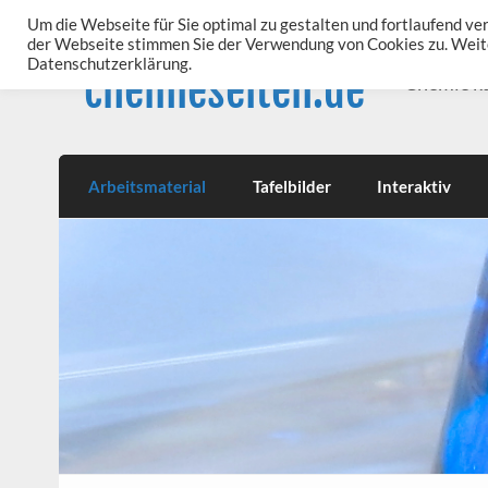
Skip
to
Um die Webseite für Sie optimal zu gestalten und fortlaufend v
content
der Webseite stimmen Sie der Verwendung von Cookies zu. Weite
Datenschutzerklärung.
chemieseiten.de
Chemie k
Arbeitsmaterial
Tafelbilder
Interaktiv