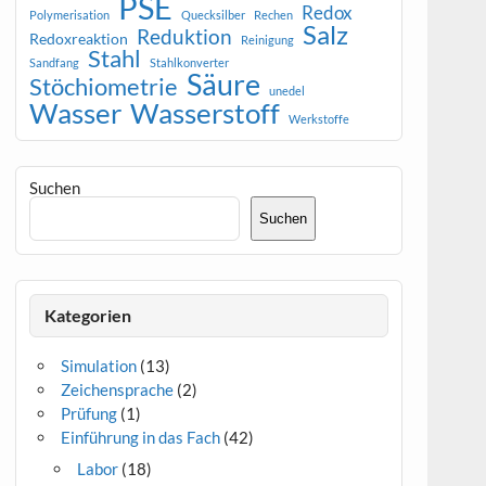
PSE
Redox
Polymerisation
Quecksilber
Rechen
Salz
Reduktion
Redoxreaktion
Reinigung
Stahl
Sandfang
Stahlkonverter
Säure
Stöchiometrie
unedel
Wasser
Wasserstoff
Werkstoffe
Suchen
Suchen
Kategorien
Simulation
(13)
Zeichensprache
(2)
Prüfung
(1)
Einführung in das Fach
(42)
Labor
(18)