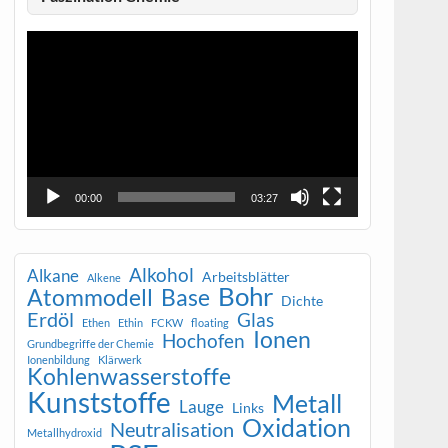
Video-
Player
00:00
03:27
Alkohol
Alkane
Arbeitsblätter
Alkene
Bohr
Atommodell
Base
Dichte
Erdöl
Glas
Ethen
Ethin
FCKW
floating
Ionen
Hochofen
Grundbegriffe der Chemie
Ionenbildung
Klärwerk
Kohlenwasserstoffe
Kunststoffe
Metall
Lauge
Links
Oxidation
Neutralisation
Metallhydroxid