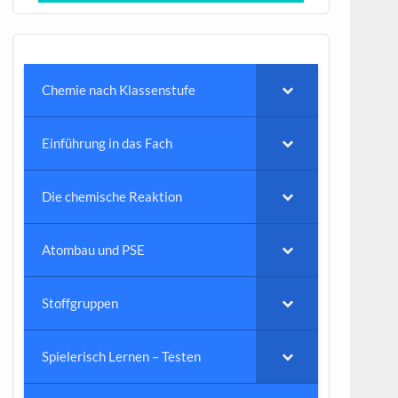
Chemie nach Klassenstufe
Einführung in das Fach
Die chemische Reaktion
Atombau und PSE
Stoffgruppen
Spielerisch Lernen – Testen