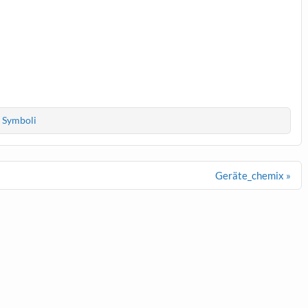
,
Symboli
Geräte_chemix »