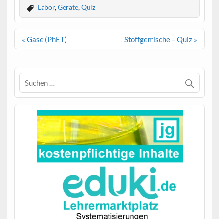
Labor
,
Geräte
,
Quiz
Beitragsnavigation
« Gase (PhET)
Stoffgemische – Quiz »