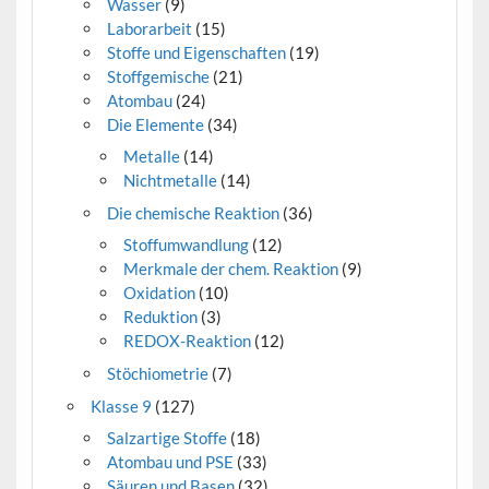
Wasser
(9)
Laborarbeit
(15)
Stoffe und Eigenschaften
(19)
Stoffgemische
(21)
Atombau
(24)
Die Elemente
(34)
Metalle
(14)
Nichtmetalle
(14)
Die chemische Reaktion
(36)
Stoffumwandlung
(12)
Merkmale der chem. Reaktion
(9)
Oxidation
(10)
Reduktion
(3)
REDOX-Reaktion
(12)
Stöchiometrie
(7)
Klasse 9
(127)
Salzartige Stoffe
(18)
Atombau und PSE
(33)
Säuren und Basen
(32)