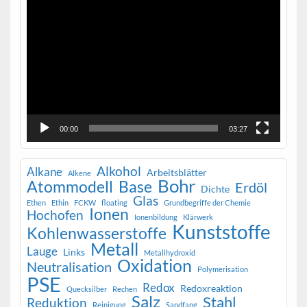
Video-
Player
00:00
03:27
Alkohol
Alkane
Arbeitsblätter
Alkene
Bohr
Atommodell
Base
Erdöl
Dichte
Glas
Ethen
Ethin
FCKW
floating
Grundbegriffe der Chemie
Ionen
Hochofen
Ionenbildung
Klärwerk
Kunststoffe
Kohlenwasserstoffe
Metall
Lauge
Links
Metallhydroxid
Oxidation
Neutralisation
Polymerisation
PSE
Redox
Redoxreaktion
Quecksilber
Rechen
Salz
Stahl
Reduktion
Reinigung
Sandfang