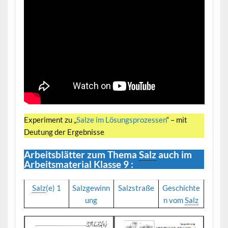
Experiment zu „
Salze im Lösungsprozessen
“ – mit
Deutung der Ergebnisse
Arbeitsblätter zum Thema
Salz
auch im
Arbeitsmaterial Klasse 9 :
Salz
(e) 1
Salzgewinn
Salzstraße
Geschichte
ung
n vom
Salz