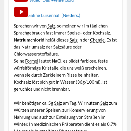
Saline Luisenhall (Nieders.)
Sprechen wir von
Salz
, so meinen wir im täglichen
Sprachgebrauch fast immer Speise– oder Kochsalz.
Natriumchlorid
heißt dieses
Salz
in der
Chemie
. Es ist
das Natriumsalz der Salzsäure oder
Chlorwasserstoffsäure.
Seine
Formel
lautet
NaCl
, es bildet farblose, feste
würfelförmige Kristalle, die uns weiß erscheinen,
wenn sie durch Zerkleinern Risse beinhalten.
Kochsalz löst sich gut in Wasser (36g/100ml), ist
geruchlos und nicht brennbar.
Wir benötigen ca. 5g
Salz
am Tag. Wir nutzen
Salz
zum
Würzen unserer Speisen, zur Konservierung von
Nahrung und auch zur Enteisung von Straßen im
Winter. In medizinischen Präparaten dient es als 0,7%
Lösung
als kurzzeitiger Blutersatz zur