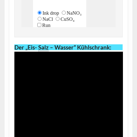
Der „Eis-
Salz
– Wasser“ Kühlschrank
: