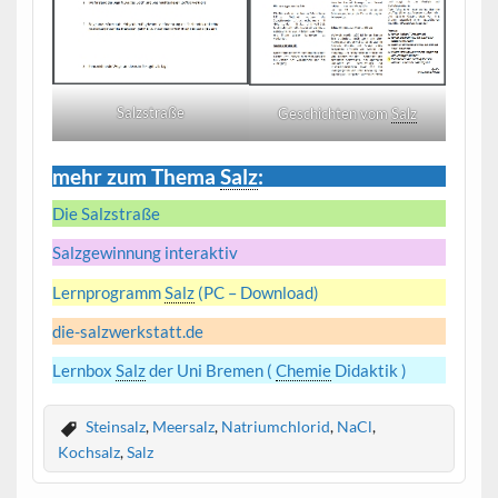
Salzstraße
Geschichten vom
Salz
mehr zum Thema
Salz
:
Die Salzstraße
Salzgewinnung interaktiv
Lernprogramm
Salz
(PC – Download)
die-salzwerkstatt.de
Lernbox
Salz
der Uni Bremen (
Chemie
Didaktik )
Steinsalz
,
Meersalz
,
Natriumchlorid
,
NaCl
,
Kochsalz
,
Salz