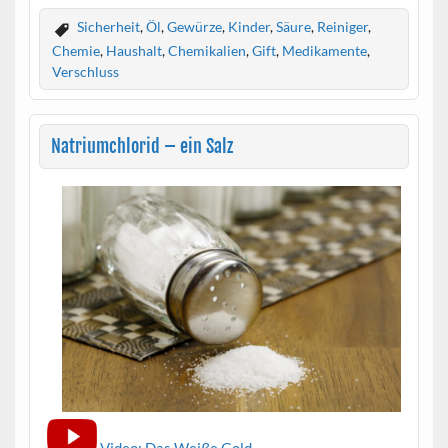
Sicherheit
,
Öl
,
Gewürze
,
Kinder
,
Säure
,
Reiniger
,
Chemie
,
Haushalt
,
Chemikalien
,
Gift
,
Medikamente
,
Verschluss
Natriumchlorid – ein Salz
Video: Das Weiße Gold