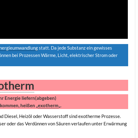
nergieumwandlung
statt. Da jede Substanz ein gewisses
können bei Prozessen Wärme, Licht, elektrischer Strom oder
otherm
hr Energie liefern(abgeben)
bekommen,
heißen „
exotherm
„.
d Diesel, Heizöl oder Wasserstoff sind exotherme Prozesse.
ser oder das Verdünnen von Säuren verlaufen unter Erwärmung