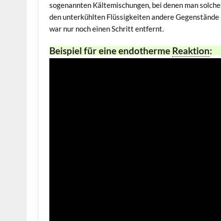
sogenannten Kältemischungen, bei denen man solche 
den unterkühlten Flüssigkeiten andere Gegenstände 
war nur noch einen Schritt entfernt.
Beispiel für eine endotherme
Reaktion
: