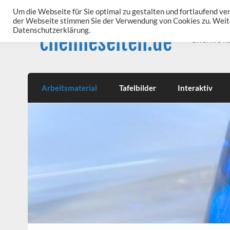
Skip
to
Um die Webseite für Sie optimal zu gestalten und fortlaufend v
content
der Webseite stimmen Sie der Verwendung von Cookies zu. Weite
Datenschutzerklärung.
chemieseiten.de
Chemie k
Arbeitsmaterial
Tafelbilder
Interaktiv