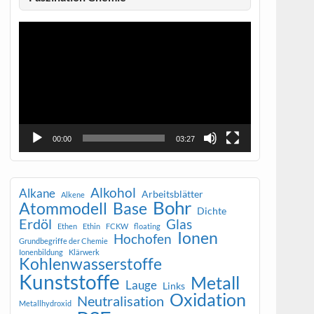
Video-
Player
00:00
03:27
Alkohol
Alkane
Arbeitsblätter
Alkene
Bohr
Atommodell
Base
Dichte
Erdöl
Glas
Ethen
Ethin
FCKW
floating
Ionen
Hochofen
Grundbegriffe der Chemie
Ionenbildung
Klärwerk
Kohlenwasserstoffe
Kunststoffe
Metall
Lauge
Links
Oxidation
Neutralisation
Metallhydroxid