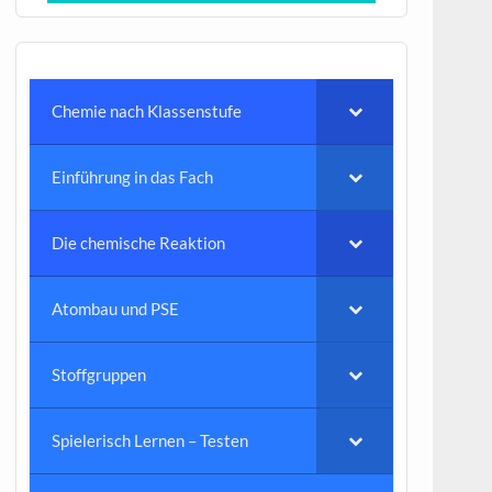
Chemie nach Klassenstufe
Einführung in das Fach
Die chemische Reaktion
Atombau und PSE
Stoffgruppen
Spielerisch Lernen – Testen