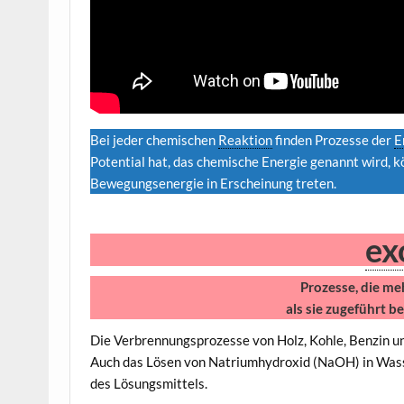
Bei jeder chemischen
Reaktion
finden Prozesse der
E
Potential hat, das chemische Energie genannt wird, 
Bewegungsenergie in Erscheinung treten.
ex
Prozesse, die me
als sie zugeführt 
Die Verbrennungsprozesse von Holz, Kohle, Benzin un
Auch das Lösen von Natriumhydroxid (NaOH) in Was
des Lösungsmittels.