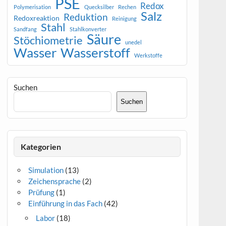
PSE
Redox
Polymerisation
Quecksilber
Rechen
Salz
Reduktion
Redoxreaktion
Reinigung
Stahl
Sandfang
Stahlkonverter
Säure
Stöchiometrie
unedel
Wasser
Wasserstoff
Werkstoffe
Suchen
Suchen
Kategorien
Simulation
(13)
Zeichensprache
(2)
Prüfung
(1)
Einführung in das Fach
(42)
Labor
(18)