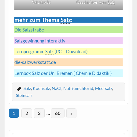
Salzstraße
Geschichten vom
Salz
mehr zum Thema
Salz
:
Die Salzstraße
Salzgewinnung interaktiv
Lernprogramm
Salz
(PC – Download)
die-salzwerkstatt.de
Lernbox
Salz
der Uni Bremen (
Chemie
Didaktik )
Salz
,
Kochsalz
,
NaCl
,
Natriumchlorid
,
Meersalz
,
Steinsalz
1
2
3
…
60
»