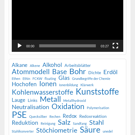
00:00
03:27
Alkohol
Alkane
Arbeitsblätter
Alkene
Bohr
Atommodell
Base
Erdöl
Dichte
Glas
Ethen
Ethin
FCKW
floating
Grundbegriffe der Chemie
Ionen
Hochofen
Ionenbildung
Klärwerk
Kunststoffe
Kohlenwasserstoffe
Metall
Lauge
Links
Metallhydroxid
Oxidation
Neutralisation
Polymerisation
PSE
Redox
Redoxreaktion
Quecksilber
Rechen
Salz
Stahl
Reduktion
Reinigung
Sandfang
Säure
Stöchiometrie
Stahlkonverter
unedel