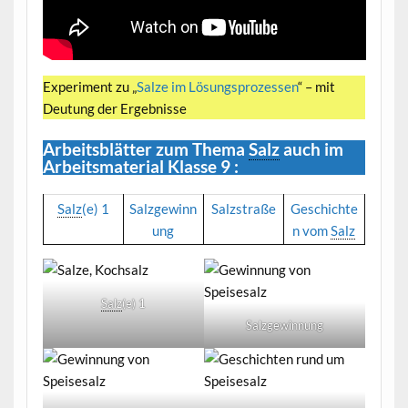
Experiment zu „
Salze im Lösungsprozessen
“ – mit
Deutung der Ergebnisse
Arbeitsblätter zum Thema
Salz
auch im
Arbeitsmaterial Klasse 9 :
Salz
(e) 1
Salzgewinn
Salzstraße
Geschichte
ung
n vom
Salz
Salz
(e) 1
Salzgewinnung