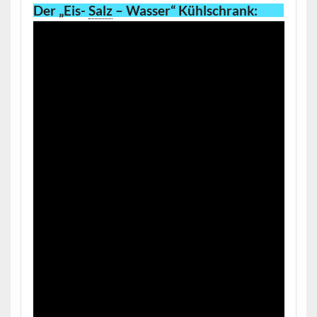
Der „Eis-
Salz
– Wasser“ Kühlschrank
: