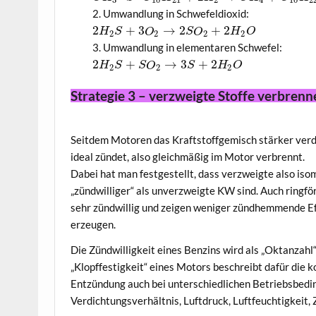
3
10
21
2
4
10
2
Umwandlung in Schwefeldioxid:
2
+
3
→
2
+
2
H
S
O
S
O
H
O
2
2
2
2
Umwandlung in elementaren Schwefel:
2
+
→
3
+
2
H
S
S
O
S
H
O
2
2
2
Strategie 3 – verzweigte Stoffe verbrenn
Seitdem Motoren das Kraftstoffgemisch stärker verdi
ideal zündet, also gleichmäßig im Motor verbrennt.
Dabei hat man festgestellt, dass verzweigte also is
„zündwilliger“ als unverzweigte KW sind. Auch ringfö
sehr zündwillig und zeigen weniger zündhemmende E
erzeugen.
Die Zündwilligkeit eines Benzins wird als „Oktanzahl
„Klopffestigkeit“ eines Motors beschreibt dafür die
Entzündung auch bei unterschiedlichen Betriebsbed
Verdichtungsverhältnis, Luftdruck, Luftfeuchtigkeit,