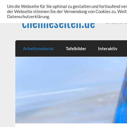
Skip
to
Um die Webseite für Sie optimal zu gestalten und fortlaufend v
content
der Webseite stimmen Sie der Verwendung von Cookies zu. Weite
Datenschutzerklärung.
chemieseiten.de
Chemie k
Arbeitsmaterial
Tafelbilder
Interaktiv