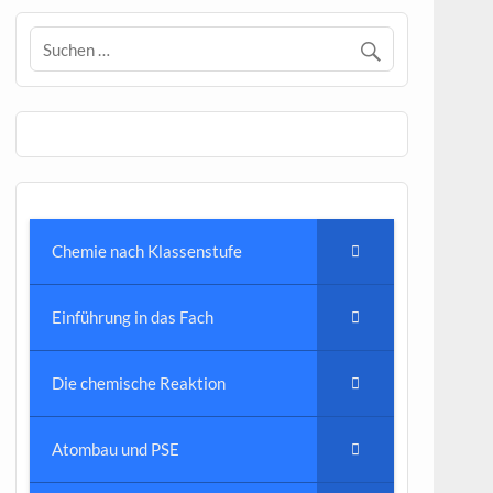
Chemie nach Klassenstufe
Einführung in das Fach
Die chemische Reaktion
Atombau und PSE