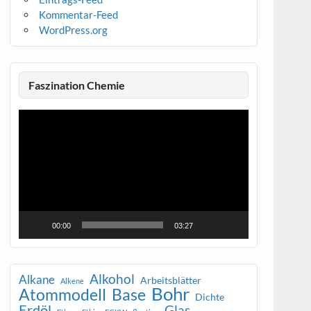
Kommentar-Feed
WordPress.org
Faszination Chemie
Video-
Player
00:00
03:27
Alkohol
Alkane
Arbeitsblätter
Alkene
Bohr
Atommodell
Base
Dichte
Erdöl
Glas