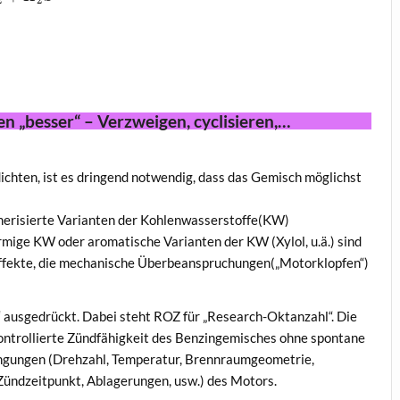
2
2
en „besser“ – Verzweigen, cyclisieren,…
chten, ist es dringend notwendig, dass das Gemisch möglichst
omerisierte Varianten der Kohlenwasserstoffe(KW)
rmige KW oder aromatische Varianten der KW (Xylol, u.ä.) sind
ffekte, die mechanische Überbeanspruchungen(„Motorklopfen“)
“ ausgedrückt. Dabei steht ROZ für „Research-Oktanzahl“. Die
 kontrollierte Zündfähigkeit des Benzingemisches ohne spontane
ingungen (Drehzahl, Temperatur, Brennraumgeometrie,
 Zündzeitpunkt, Ablagerungen, usw.) des Motors.