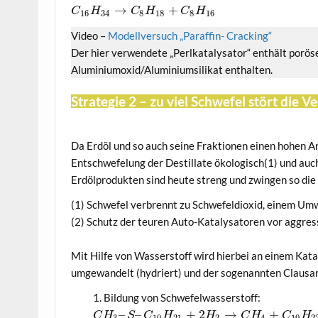
→
+
C
H
C
H
C
H
16
34
8
18
8
16
Video –
Modellversuch „Paraffin- Cracking“
Der hier verwendete „Perlkatalysator“ enthält porös
Aluminiumoxid/Aluminiumsilikat enthalten.
Strategie 2 – zu viel Schwefel stört die
Da Erdöl und so auch seine Fraktionen einen hohen An
Entschwefelung der Destillate ökologisch(1) und auc
Erdölprodukten sind heute streng und zwingen so die
(1) Schwefel verbrennt zu Schwefeldioxid, einem Umw
(2) Schutz der teuren Auto-Katalysatoren vor aggre
Mit Hilfe von Wasserstoff wird hierbei an einem Kat
umgewandelt (hydriert) und der sogenannten Claus
Bildung von Schwefelwasserstoff:
–
–
+
2
→
+
C
H
S
C
H
H
C
H
C
H