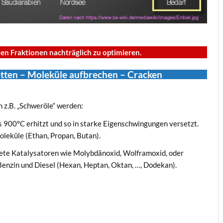
nen Fraktionen nachträglich zu optimieren.
ketten – Moleküle aufbrechen – Cracken
 z.B. „Schweröle“ werden:
s 900°C erhitzt und so in starke Eigenschwingungen versetzt.
oleküle (Ethan, Propan, Butan).
ete Katalysatoren wie Molybdänoxid, Wolframoxid, oder
Benzin und Diesel (Hexan, Heptan, Oktan, …, Dodekan).