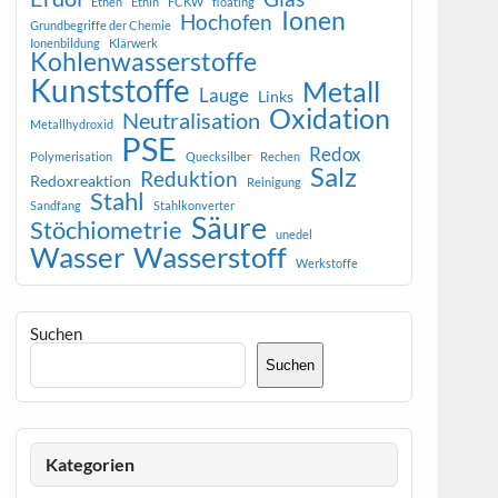
Ethen
Ethin
FCKW
floating
Ionen
Hochofen
Grundbegriffe der Chemie
Ionenbildung
Klärwerk
Kohlenwasserstoffe
Kunststoffe
Metall
Lauge
Links
Oxidation
Neutralisation
Metallhydroxid
PSE
Redox
Polymerisation
Quecksilber
Rechen
Salz
Reduktion
Redoxreaktion
Reinigung
Stahl
Sandfang
Stahlkonverter
Säure
Stöchiometrie
unedel
Wasser
Wasserstoff
Werkstoffe
Suchen
Suchen
Kategorien