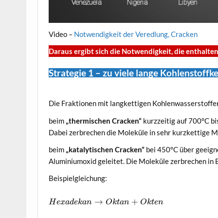
Video –
Notwendigkeit der Veredlung, Cracken
Daraus ergibt sich die Notwendigkeit, die enthalte
Strategie 1 – zu viele lange Kohlenstoff
Die Fraktionen mit langkettigen Kohlenwasserstoffen
beim
„thermischen Cracken“
kurzzeitig auf 700°C bi
Dabei zerbrechen die Moleküle in sehr kurzkettige M
beim
„katalytischen Cracken“
bei 450°C über geeign
Aluminiumoxid geleitet. Die Moleküle zerbrechen in 
Beispielgleichung:
→
+
H
e
x
a
d
e
k
a
n
O
k
t
a
n
O
k
t
e
n