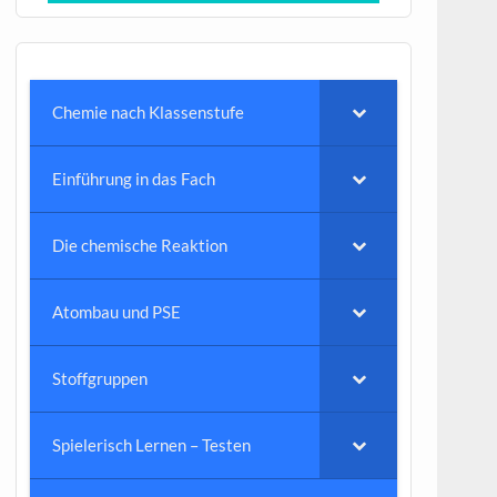
Chemie nach Klassenstufe
Einführung in das Fach
Die chemische Reaktion
Atombau und PSE
Stoffgruppen
Spielerisch Lernen – Testen