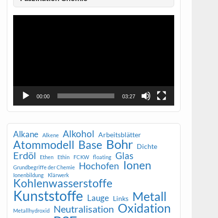
Video-
Player
00:00
03:27
Alkohol
Alkane
Arbeitsblätter
Alkene
Bohr
Atommodell
Base
Dichte
Erdöl
Glas
Ethen
Ethin
FCKW
floating
Ionen
Hochofen
Grundbegriffe der Chemie
Ionenbildung
Klärwerk
Kohlenwasserstoffe
Kunststoffe
Metall
Lauge
Links
Oxidation
Neutralisation
Metallhydroxid