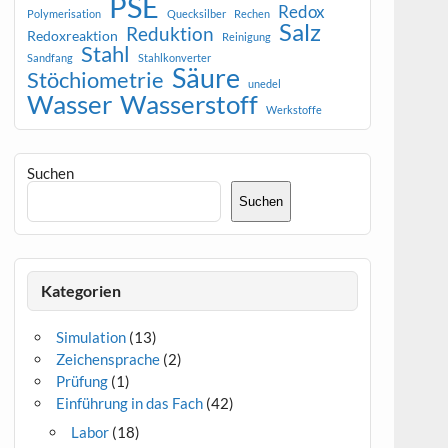
PSE
Redox
Polymerisation
Quecksilber
Rechen
Salz
Reduktion
Redoxreaktion
Reinigung
Stahl
Sandfang
Stahlkonverter
Säure
Stöchiometrie
unedel
Wasser
Wasserstoff
Werkstoffe
Suchen
Suchen
Kategorien
Simulation
(13)
Zeichensprache
(2)
Prüfung
(1)
Einführung in das Fach
(42)
Labor
(18)