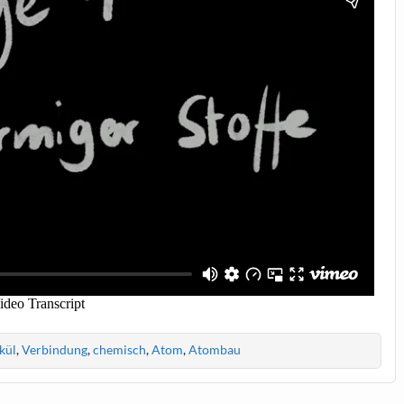
kül
,
Verbindung
,
chemisch
,
Atom
,
Atombau