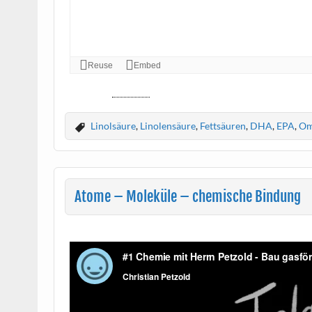
Struktur,
Molekül
, ungesättigt, Ölsäure, gesättigt, 
Linolsäure
,
Linolensäure
,
Fettsäuren
,
DHA
,
EPA
,
Om
Atome – Moleküle – chemische Bindung