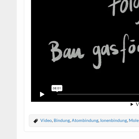
Video
,
Bindung
,
Atombindung
,
Ionenbindung
,
Mole