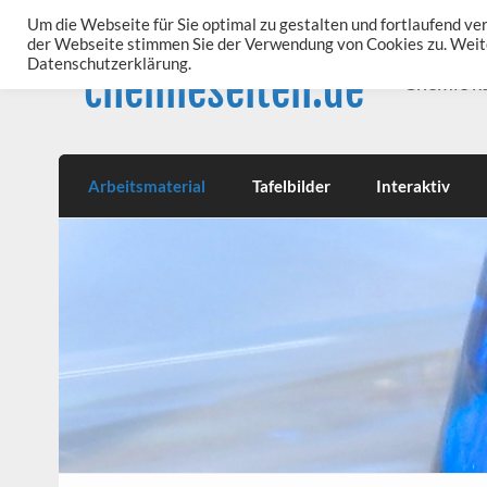
Skip
to
Um die Webseite für Sie optimal zu gestalten und fortlaufend v
content
der Webseite stimmen Sie der Verwendung von Cookies zu. Weite
Datenschutzerklärung.
chemieseiten.de
Chemie k
Arbeitsmaterial
Tafelbilder
Interaktiv