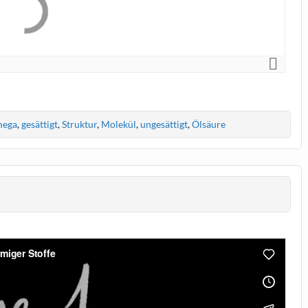
Linolsäure, Linolensäure, Fettsäuren, DHA, EPA, Omega
ega
,
gesättigt
,
Struktur
,
Molekül
,
ungesättigt
,
Ölsäure