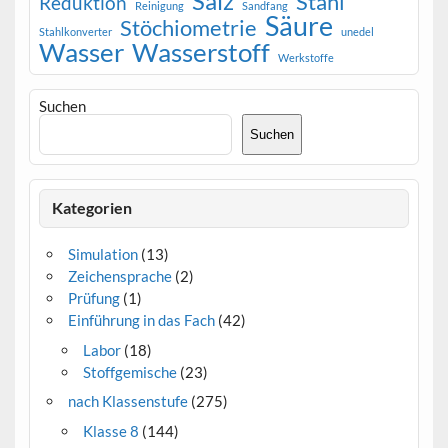
Salz
Stahl
Reduktion
Reinigung
Sandfang
Säure
Stöchiometrie
Stahlkonverter
unedel
Wasser
Wasserstoff
Werkstoffe
Suchen
Suchen
Kategorien
Simulation
(13)
Zeichensprache
(2)
Prüfung
(1)
Einführung in das Fach
(42)
Labor
(18)
Stoffgemische
(23)
nach Klassenstufe
(275)
Klasse 8
(144)