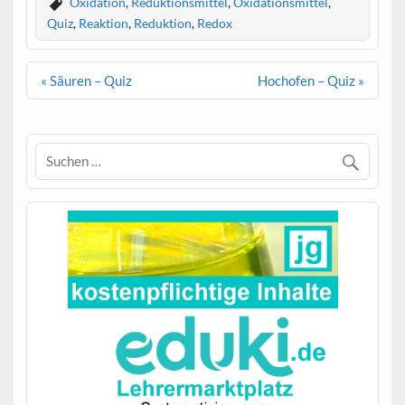
Oxidation
,
Reduktionsmittel
,
Oxidationsmittel
,
Quiz
,
Reaktion
,
Reduktion
,
Redox
Beitragsnavigation
« Säuren – Quiz
Hochofen – Quiz »