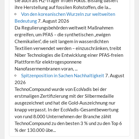
sie auch als H2-Träger in den Fokus. Bislang basiert
ihre Herstellung auf fossilen Rohstoffen, die la...
Von den koreanischen Wurzeln zur weltweiten
Bedeutung
7. August 2026
Da Regulierungsbehörden weltweit Maßnahmen
ergreifen, um PFAS – die synthetischen „ewigen
Chemikalien“, die seit langem in wasserdichten
Textilien verwendet werden – einzuschränken, treibt
Niber Technologies die Entwicklung einer PFAS-freien
Plattform für elektrogesponnene
Nanofasermembranen voran, ...
Spitzenposition in Sachen Nachhaltigkeit
7. August
2026
TechnoCompound wurde von EcoVadis bei der
erstmaligen Zertifizierung mit der Silbermedaille
ausgezeichnet und hat die Gold-Auszeichnung nur
knapp verpasst. In der EcoVadis-Gesamtbewertung
von rund 8.000 Unternehmen der Branche zählt
TechnoCompound zu den besten 3 % und zu den Top 6
% der 130.000 übe...