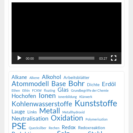
Video-
Player
00:00
03:27
Alkohol
Alkane
Arbeitsblätter
Alkene
Bohr
Atommodell
Base
Erdöl
Dichte
Glas
Ethen
Ethin
FCKW
floating
Grundbegriffe der Chemie
Ionen
Hochofen
Ionenbildung
Klärwerk
Kunststoffe
Kohlenwasserstoffe
Metall
Lauge
Links
Metallhydroxid
Oxidation
Neutralisation
Polymerisation
PSE
Redox
Redoxreaktion
Quecksilber
Rechen