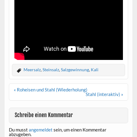
Meersalz
,
Steinsalz
,
Salzgewinnung
,
Kali
Beitragsnavigation
« Roheisen und Stahl (Wiederholung)
Stahl (interaktiv) »
Schreibe einen Kommentar
Du musst
angemeldet
sein, um einen Kommentar
abzugeben.