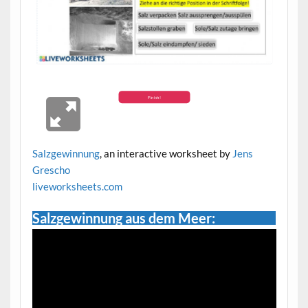
Salzgewinnung
, an interactive worksheet by
Jens
Grescho
live
worksheets.com
Salzgewinnung aus dem Meer: