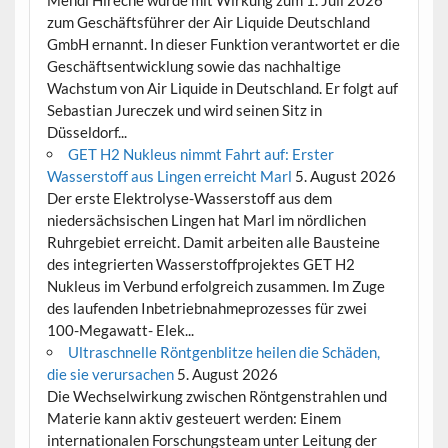
Mehdi Hireche wurde mit Wirkung zum 1. Juli 2026
zum Geschäftsführer der Air Liquide Deutschland
GmbH ernannt. In dieser Funktion verantwortet er die
Geschäftsentwicklung sowie das nachhaltige
Wachstum von Air Liquide in Deutschland. Er folgt auf
Sebastian Jureczek und wird seinen Sitz in
Düsseldorf...
GET H2 Nukleus nimmt Fahrt auf: Erster
Wasserstoff aus Lingen erreicht Marl
5. August 2026
Der erste Elektrolyse-Wasserstoff aus dem
niedersächsischen Lingen hat Marl im nördlichen
Ruhrgebiet erreicht. Damit arbeiten alle Bausteine
des integrierten Wasserstoffprojektes GET H2
Nukleus im Verbund erfolgreich zusammen. Im Zuge
des laufenden Inbetriebnahmeprozesses für zwei
100-Megawatt- Elek...
Ultraschnelle Röntgenblitze heilen die Schäden,
die sie verursachen
5. August 2026
Die Wechselwirkung zwischen Röntgenstrahlen und
Materie kann aktiv gesteuert werden: Einem
internationalen Forschungsteam unter Leitung der