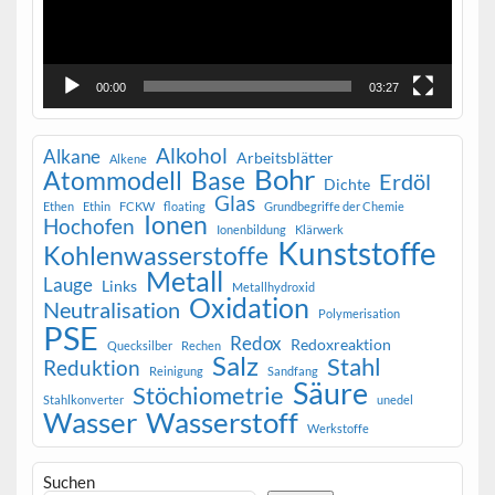
00:00
03:27
Alkohol
Alkane
Arbeitsblätter
Alkene
Bohr
Atommodell
Base
Erdöl
Dichte
Glas
Ethen
Ethin
FCKW
floating
Grundbegriffe der Chemie
Ionen
Hochofen
Ionenbildung
Klärwerk
Kunststoffe
Kohlenwasserstoffe
Metall
Lauge
Links
Metallhydroxid
Oxidation
Neutralisation
Polymerisation
PSE
Redox
Redoxreaktion
Quecksilber
Rechen
Salz
Stahl
Reduktion
Reinigung
Sandfang
Säure
Stöchiometrie
Stahlkonverter
unedel
Wasser
Wasserstoff
Werkstoffe
Suchen