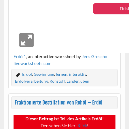
Erdöl1
, an interactive worksheet by
Jens Grescho
live
worksheets.com
Erdöl
,
Gewinnung
,
lernen
,
interaktiv
,
Erdölverarbeitung
,
Rohstoff
,
Länder
,
üben
Fraktionierte Destillation von Rohöl – Erdöl
Dieser Beitrag ist Teil des Artikels Erdöl!
Den sehen Sie hier:
Klick
!