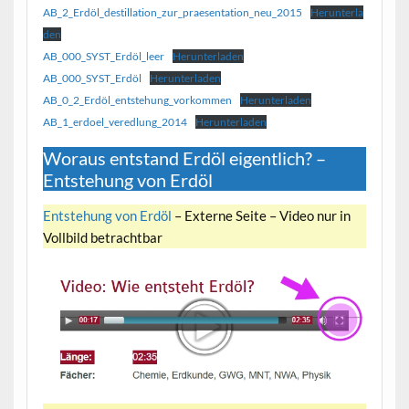
AB_2_Erdöl_destillation_zur_praesentation_neu_2015
Herunterla
den
AB_000_SYST_Erdöl_leer
Herunterladen
AB_000_SYST_Erdöl
Herunterladen
AB_0_2_Erdöl_entstehung_vorkommen
Herunterladen
AB_1_erdoel_veredlung_2014
Herunterladen
Woraus entstand Erdöl eigentlich? –
Entstehung von Erdöl
Entstehung von Erdöl
– Externe Seite – Video nur in
Vollbild betrachtbar