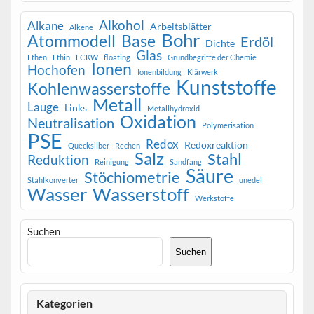
Alkohol
Alkane
Arbeitsblätter
Alkene
Bohr
Atommodell
Base
Erdöl
Dichte
Glas
Ethen
Ethin
FCKW
floating
Grundbegriffe der Chemie
Ionen
Hochofen
Ionenbildung
Klärwerk
Kunststoffe
Kohlenwasserstoffe
Metall
Lauge
Links
Metallhydroxid
Oxidation
Neutralisation
Polymerisation
PSE
Redox
Redoxreaktion
Quecksilber
Rechen
Salz
Stahl
Reduktion
Reinigung
Sandfang
Säure
Stöchiometrie
Stahlkonverter
unedel
Wasser
Wasserstoff
Werkstoffe
Suchen
Suchen
Kategorien