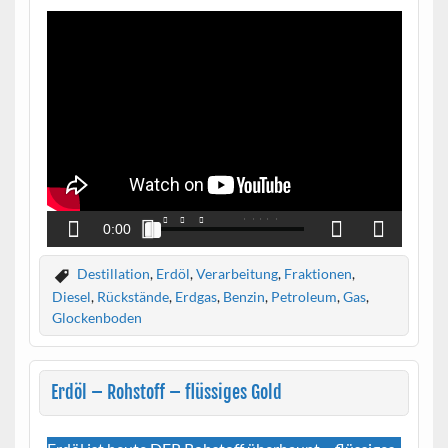
Destillation
,
Erdöl
,
Verarbeitung
,
Fraktionen
,
Diesel
,
Rückstände
,
Erdgas
,
Benzin
,
Petroleum
,
Gas
,
Glockenboden
Erdöl – Rohstoff – flüssiges Gold