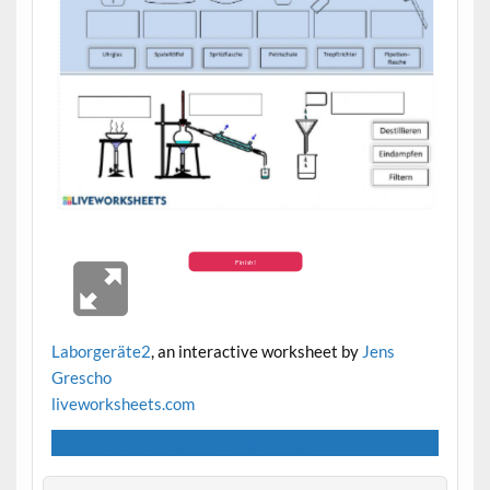
Laborgeräte2
, an interactive worksheet by
Jens
Grescho
live
worksheets.com
Artikel zum Thema mit Erklärvideos