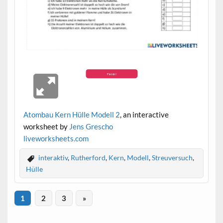
Atombau Kern Hülle Modell 2
, an interactive
worksheet by
Jens Grescho
live
worksheets.com
interaktiv
,
Rutherford
,
Kern
,
Modell
,
Streuversuch
,
Hülle
1
2
3
»