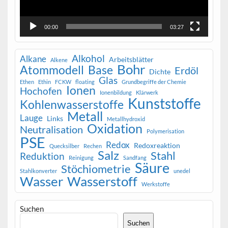
00:00
03:27
Alkohol
Alkane
Arbeitsblätter
Alkene
Bohr
Atommodell
Base
Erdöl
Dichte
Glas
Ethen
Ethin
FCKW
floating
Grundbegriffe der Chemie
Ionen
Hochofen
Ionenbildung
Klärwerk
Kunststoffe
Kohlenwasserstoffe
Metall
Lauge
Links
Metallhydroxid
Oxidation
Neutralisation
Polymerisation
PSE
Redox
Redoxreaktion
Quecksilber
Rechen
Salz
Stahl
Reduktion
Reinigung
Sandfang
Säure
Stöchiometrie
Stahlkonverter
unedel
Wasser
Wasserstoff
Werkstoffe
Suchen
Suchen