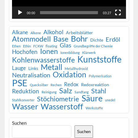
00:00
03:27
Alkohol
Alkane
Arbeitsblätter
Alkene
Bohr
Atommodell
Base
Erdöl
Dichte
Glas
Ethen
Ethin
FCKW
floating
Grundbegriffe der Chemie
Ionen
Hochofen
Ionenbildung
Klärwerk
Kunststoffe
Kohlenwasserstoffe
Metall
Lauge
Links
Metallhydroxid
Oxidation
Neutralisation
Polymerisation
PSE
Redox
Redoxreaktion
Quecksilber
Rechen
Salz
Stahl
Reduktion
Reinigung
Sandfang
Säure
Stöchiometrie
Stahlkonverter
unedel
Wasser
Wasserstoff
Werkstoffe
Suchen
Suchen