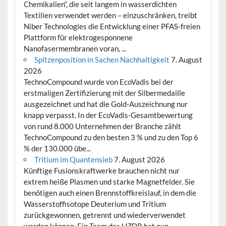
Chemikalien“, die seit langem in wasserdichten
Textilien verwendet werden – einzuschränken, treibt
Niber Technologies die Entwicklung einer PFAS-freien
Plattform für elektrogesponnene
Nanofasermembranen voran, ...
Spitzenposition in Sachen Nachhaltigkeit
7. August
2026
TechnoCompound wurde von EcoVadis bei der
erstmaligen Zertifizierung mit der Silbermedaille
ausgezeichnet und hat die Gold-Auszeichnung nur
knapp verpasst. In der EcoVadis-Gesamtbewertung
von rund 8.000 Unternehmen der Branche zählt
TechnoCompound zu den besten 3 % und zu den Top 6
% der 130.000 übe...
Tritium im Quantensieb
7. August 2026
Künftige Fusionskraftwerke brauchen nicht nur
extrem heiße Plasmen und starke Magnetfelder. Sie
benötigen auch einen Brennstoffkreislauf, in dem die
Wasserstoffisotope Deuterium und Tritium
zurückgewonnen, getrennt und wiederverwendet
werden können. Ein Team des HZDR hat nun