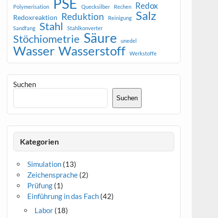
PSE
Redox
Polymerisation
Quecksilber
Rechen
Salz
Reduktion
Redoxreaktion
Reinigung
Stahl
Sandfang
Stahlkonverter
Säure
Stöchiometrie
unedel
Wasser
Wasserstoff
Werkstoffe
Suchen
Suchen
Kategorien
Simulation
(13)
Zeichensprache
(2)
Prüfung
(1)
Einführung in das Fach
(42)
Labor
(18)