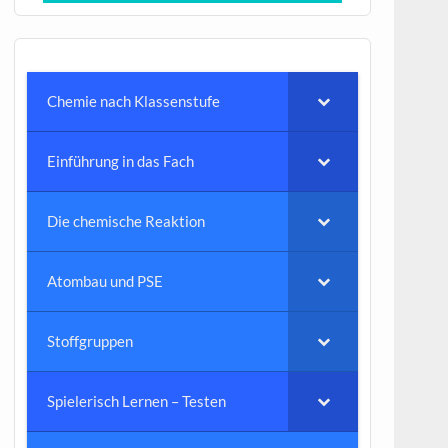
Chemie nach Klassenstufe
Einführung in das Fach
Die chemische Reaktion
Atombau und PSE
Stoffgruppen
Spielerisch Lernen – Testen