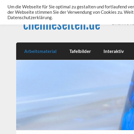
Skip
to
Um die Webseite für Sie optimal zu gestalten und fortlaufend v
content
der Webseite stimmen Sie der Verwendung von Cookies zu. Weite
Datenschutzerklärung.
chemieseiten.de
Chemie k
Arbeitsmaterial
Tafelbilder
Interaktiv