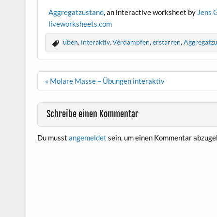
Aggregatzustand
, an interactive worksheet by
Jens 
live
worksheets.com
üben
,
interaktiv
,
Verdampfen
,
erstarren
,
Aggregatz
Beitragsnavigation
« Molare Masse – Übungen interaktiv
Schreibe einen Kommentar
Du musst
angemeldet
sein, um einen Kommentar abzuge