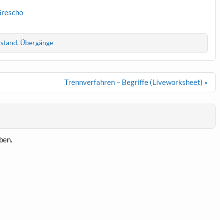
Grescho
ustand
,
Übergänge
Trennverfahren – Begriffe (Liveworksheet) »
ben.