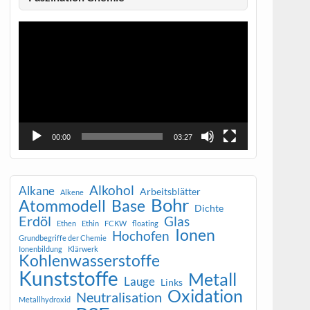
Video-
Player
00:00
03:27
Alkohol
Alkane
Arbeitsblätter
Alkene
Bohr
Atommodell
Base
Dichte
Erdöl
Glas
Ethen
Ethin
FCKW
floating
Ionen
Hochofen
Grundbegriffe der Chemie
Ionenbildung
Klärwerk
Kohlenwasserstoffe
Kunststoffe
Metall
Lauge
Links
Oxidation
Neutralisation
Metallhydroxid