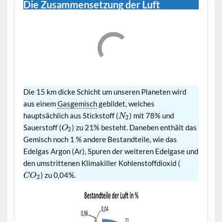
Die Zusammensetzung der Luft
Die 15 km dicke Schicht um unseren Planeten wird
aus einem
Gasgemisch
gebildet, welches
hauptsächlich aus Stickstoff (
) mit 78% und
N
2
Sauerstoff (
) zu 21% besteht. Daneben enthält das
O
2
Gemisch noch 1 % andere Bestandteile, wie das
Edelgas Argon (Ar), Spuren der weiteren Edelgase und
den umstrittenen Klimakiller Kohlenstoffdioxid (
) zu 0,04%.
C
O
2