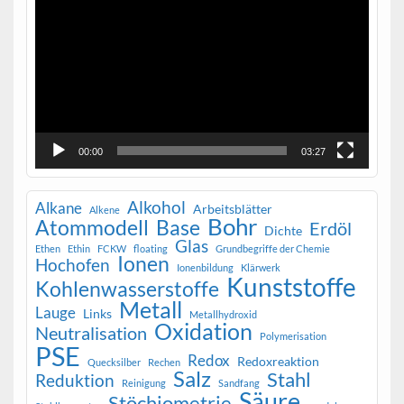
00:00
03:27
Alkohol
Alkane
Arbeitsblätter
Alkene
Bohr
Atommodell
Base
Erdöl
Dichte
Glas
Ethen
Ethin
FCKW
floating
Grundbegriffe der Chemie
Ionen
Hochofen
Ionenbildung
Klärwerk
Kunststoffe
Kohlenwasserstoffe
Metall
Lauge
Links
Metallhydroxid
Oxidation
Neutralisation
Polymerisation
PSE
Redox
Redoxreaktion
Quecksilber
Rechen
Salz
Stahl
Reduktion
Reinigung
Sandfang
Säure
Stöchiometrie