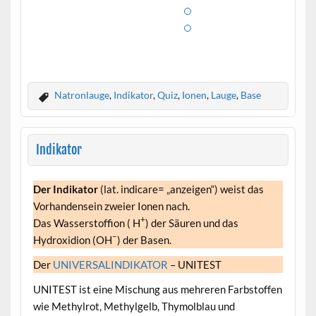
Natronlauge
,
Indikator
,
Quiz
,
Ionen
,
Lauge
,
Base
Indikator
Der Indikator
(lat. indicare= „anzeigen“) weist das
Vorhandensein zweier Ionen nach.
+
Das Wasserstoffion ( H
) der Säuren und das
–
Hydroxidion (OH
) der Basen.
Der
UNIVERSALINDIKATOR
– UNITEST
UNITEST ist eine Mischung aus mehreren Farbstoffen
wie Methylrot, Methylgelb, Thymolblau und