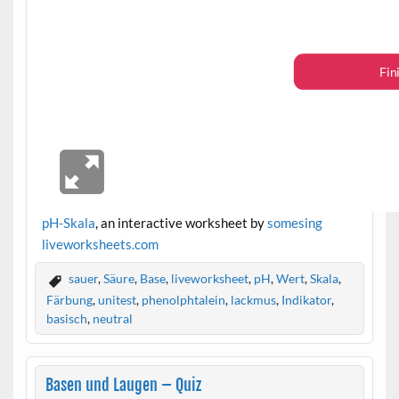
pH-Skala
, an interactive worksheet by
somesing
live
worksheets.com
sauer
,
Säure
,
Base
,
liveworksheet
,
pH
,
Wert
,
Skala
,
Färbung
,
unitest
,
phenolphtalein
,
lackmus
,
Indikator
,
basisch
,
neutral
Basen und Laugen – Quiz