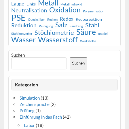
Metall
Lauge
Links
Metallhydroxid
Oxidation
Neutralisation
Polymerisation
PSE
Redox
Redoxreaktion
Quecksilber
Rechen
Salz
Stahl
Reduktion
Reinigung
Sandfang
Säure
Stöchiometrie
Stahlkonverter
unedel
Wasser
Wasserstoff
Werkstoffe
Suchen
Suchen
Kategorien
Simulation
(13)
Zeichensprache
(2)
Prüfung
(1)
Einführung in das Fach
(42)
Labor
(18)