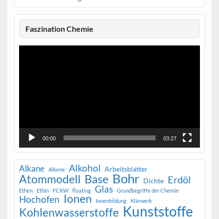
Faszination Chemie
Video-
Player
00:00
03:27
Alkohol
Alkane
Arbeitsblätter
Alkene
Bohr
Atommodell
Base
Erdöl
Dichte
Glas
Ethen
Ethin
FCKW
floating
Grundbegriffe der Chemie
Ionen
Hochofen
Ionenbildung
Klärwerk
Kunststoffe
Kohlenwasserstoffe