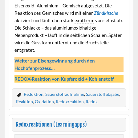
Eisenoxid- Aluminium – Gemisch aufgesetzt. Die
Reaktion
des Gemisches wird mit einer
Zündkirsche
aktiviert und läuft dann stark
exotherm
von selbst ab.
Die Schlacke – das aluminiumoxidhaltige
Nebenprodukt – läuft in die seitlichen Schalen. Später
wird die Gussform entfernt und die Bruchstelle
entgratet.
Weiter zur Eisengewinnung durch den
Hochofenprozess…
REDOX-
Reaktion
von Kupferoxid + Kohlenstoff
Reduktion
,
Sauerstoffaufnahme
,
Sauerstoffabgabe
,
Reaktion
,
Oxidation
,
Redoxreaktion
,
Redox
Redoxreaktionen (Learningapps)