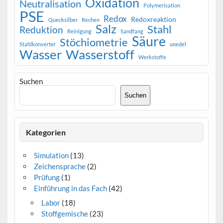
Oxidation
Neutralisation
Polymerisation
PSE
Redox
Redoxreaktion
Quecksilber
Rechen
Salz
Stahl
Reduktion
Reinigung
Sandfang
Säure
Stöchiometrie
Stahlkonverter
unedel
Wasser
Wasserstoff
Werkstoffe
Suchen
Suchen
Kategorien
Simulation
(13)
Zeichensprache
(2)
Prüfung
(1)
Einführung in das Fach
(42)
Labor
(18)
Stoffgemische
(23)