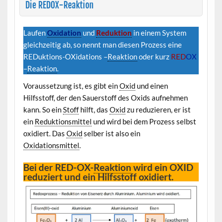
Die REDOX-Reaktion
Laufen
Oxidation
und
Reduktion
in einem System
gleichzeitig ab, so nennt man diesen Prozess eine
REDuktions-OXidations –
Reaktion
oder kurz
RED
OX
–
Reaktion
.
Voraussetzung ist, es gibt ein
Oxid
und einen
Hilfsstoff, der den Sauerstoff des Oxids aufnehmen
kann. So ein
Stoff
hilft, das
Oxid
zu reduzieren, er ist
ein
Reduktionsmittel
und wird bei dem Prozess selbst
oxidiert. Das
Oxid
selber ist also ein
Oxidationsmittel
.
Bei der RED-OX-
Reaktion
wird ein OXID
reduziert und ein Hilfsstoff oxidiert.