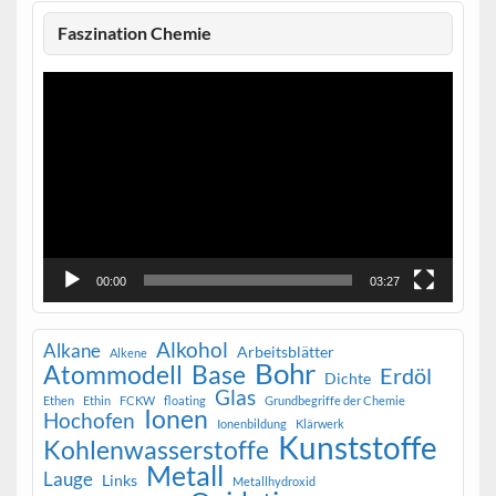
Faszination Chemie
Video-
Player
00:00
03:27
Alkohol
Alkane
Arbeitsblätter
Alkene
Bohr
Atommodell
Base
Erdöl
Dichte
Glas
Ethen
Ethin
FCKW
floating
Grundbegriffe der Chemie
Ionen
Hochofen
Ionenbildung
Klärwerk
Kunststoffe
Kohlenwasserstoffe
Metall
Lauge
Links
Metallhydroxid