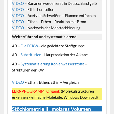
VIDEO
– Bananen werden erst in Deutschland gelb
VIDEO
– Ethin herstellen
VIDEO
– Acetylen Schweißen – Flamme entfachen
VIDEO
– Ethan – Ethen –
Reaktion
mit Brom
VIDEO
– Nachweis der
Mehrfachbindung
Weiterführend und systematisierend…
AB –
Die FCKW
—die geächtete
Stoffgruppe
AB –
Substitution
—Hauptreaktion der Alkane
AB –
Systematisierung Kohlenwasserstoffe
—
Strukturen der KW
VIDEO
– Ethan, Ethen, Ethin – Vergleich
LERNPROGRAMM: Organik
(Molekülstrukturen
erkennen – einfache Moleküle, Windows Download)
Stöchiometrie
II , molares Volumen