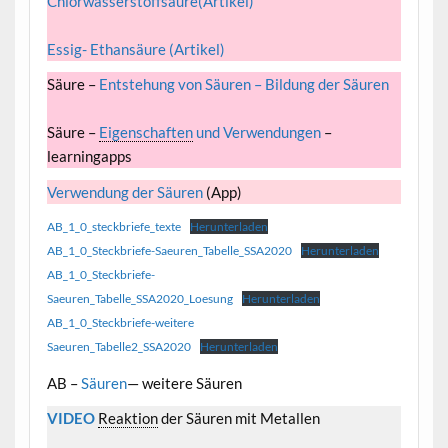
Chlorwasserstoffsäure(Artikel)
Essig- Ethansäure (Artikel)
Säure –
Entstehung von Säuren – Bildung der Säuren
Säure –
Eigenschaften
und Verwendungen
–
learningapps
Verwendung der Säuren
(App)
AB_1_0_steckbriefe_texte
Herunterladen
AB_1_0_Steckbriefe-Saeuren_Tabelle_SSA2020
Herunterladen
AB_1_0_Steckbriefe-
Saeuren_Tabelle_SSA2020_Loesung
Herunterladen
AB_1_0_Steckbriefe-weitere
Saeuren_Tabelle2_SSA2020
Herunterladen
AB –
Säuren
— weitere Säuren
VIDEO
Reaktion
der Säuren mit Metallen