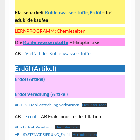
Klassenarbeit
Kohlenwasserstoffe, Erdöl
– bei
eduki.de kaufen
LERNPROGRAMM: Chemieseiten
Die
Kohlenwasserstoffe
– Hauptartikel
AB –
Vielfalt der Kohlenwasserstoffe
Erdöl (Artikel)
Erdöl (Artikel)
Erdöl Veredlung (Artikel)
AB_0_2_Erdöl_entstehung_vorkommen
Herunterladen
AB –
Erdöl
— AB Fraktionierte Destillation
AB – Erdoel_Veredlung
Herunterladen
AB – SYSTEMATISIERUNG_Erdöl
Herunterladen