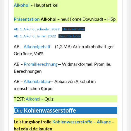
Alkohol
– Hauptartikel
Präsentation
Alkohol
– neu! ( ohne Download) – H5p
AB_1_Alkohol_schueler_2022
Herunterladen
AB_1_Alkohol_lehrer_2022
Herunterladen
AB –
Alkoholgehalt
— (1,2 MB) Arten alkoholhaltiger
Getränke, Vol%
AB –
Promillerechnung
— Widmarkformel, Promille,
Berechnungen
AB –
Alkoholabbau
— Abbau von Alkohol im
menschlichen Körper
TEST:
Alkohol
– Quiz
Die
Kohlenwasserstoffe
Leistungskontrolle
Kohlenwasserstoffe – Alkane
–
bei eduki.de kaufen