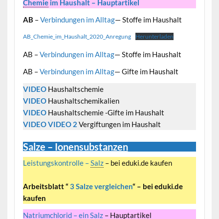
Chemie
im Haushalt – Hauptartikel
AB
–
Verbindungen im Alltag
— Stoffe im Haushalt
AB_Chemie_im_Haushalt_2020_Anregung
Herunterladen
AB –
Verbindungen im Alltag
— Stoffe im Haushalt
AB –
Verbindungen im Alltag
— Gifte im Haushalt
VIDEO
Haushaltschemie
VIDEO
Haushaltschemikalien
VIDEO
Haushaltschemie -Gifte im Haushalt
VIDEO
VIDEO 2
Vergiftungen im Haushalt
Salze – Ionensubstanzen
Leistungskontrolle –
Salz
– bei eduki.de kaufen
Arbeitsblatt “
3 Salze vergleichen
“ – bei eduki.de
kaufen
Natriumchlorid – ein
Salz
– Hauptartikel