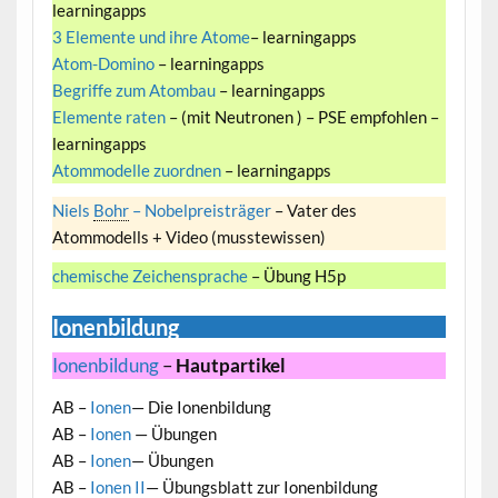
learningapps
3 Elemente und ihre Atome
– learningapps
Atom-Domino
– learningapps
Begriffe zum Atombau
– learningapps
Elemente raten
– (mit Neutronen ) – PSE empfohlen –
learningapps
Atommodelle zuordnen
– learningapps
Niels
Bohr
– Nobelpreisträger
– Vater des
Atommodells + Video (musstewissen)
chemische Zeichensprache
– Übung H5p
Ionenbildung
Ionenbildung
–
Hautpartikel
AB –
Ionen
— Die Ionenbildung
AB –
Ionen
— Übungen
AB –
Ionen
— Übungen
AB –
Ionen II
— Übungsblatt zur Ionenbildung