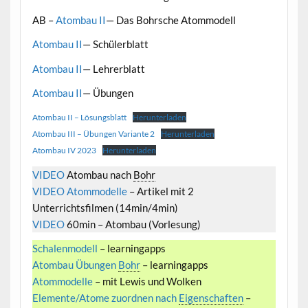
AB –
Atombau II
— Das Bohrsche Atommodell
Atombau II
— Schülerblatt
Atombau II
— Lehrerblatt
Atombau II
— Übungen
Atombau II – Lösungsblatt
Herunterladen
Atombau III – Übungen Variante 2
Herunterladen
Atombau IV 2023
Herunterladen
VIDEO
Atombau nach
Bohr
VIDEO Atommodelle
– Artikel mit 2
Unterrichtsfilmen (14min/4min)
VIDEO
60min – Atombau (Vorlesung)
Schalenmodell
– learningapps
Atombau Übungen
Bohr
– learningapps
Atommodelle
– mit Lewis und Wolken
Elemente/Atome zuordnen nach
Eigenschaften
–