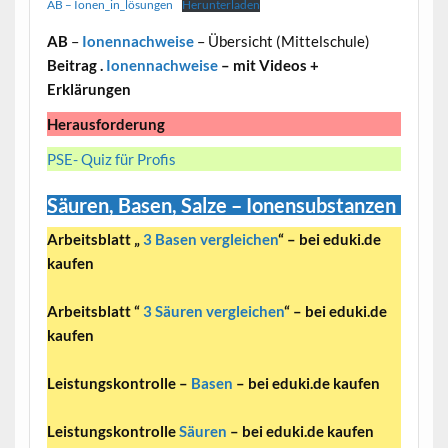
AB – Ionen_in_lösungen
Herunterladen
AB
–
Ionennachweise
– Übersicht (Mittelschule)
Beitrag .
Ionennachweise
– mit Videos +
Erklärungen
Herausforderung
PSE- Quiz für Profis
Säuren, Basen, Salze – Ionensubstanzen
Arbeitsblatt „
3 Basen vergleichen
“ – bei eduki.de
kaufen
Arbeitsblatt “
3 Säuren vergleichen
“ – bei eduki.de
kaufen
Leistungskontrolle –
Basen
– bei eduki.de kaufen
Leistungskontrolle
Säuren
– bei eduki.de kaufen