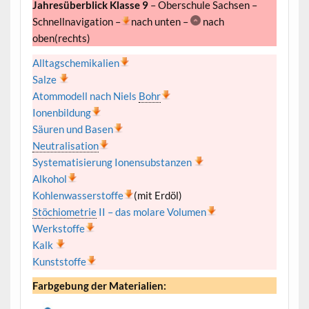
Jahresüberblick Klasse 9
– Oberschule Sachsen –
Schnellnavigation –
nach unten –
nach
oben(rechts)
Alltagschemikalien
Salze
Atommodell nach Niels
Bohr
Ionenbildung
Säuren und Basen
Neutralisation
Systematisierung Ionensubstanzen
Alkohol
Kohlenwasserstoffe
(mit Erdöl)
Stöchiometrie
II – das molare Volumen
Werkstoffe
Kalk
Kunststoffe
Farbgebung der Materialien: