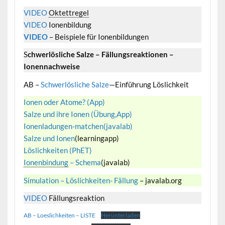
VIDEO
Oktettregel
VIDEO
Ionenbildung
VIDEO
– Beispiele für Ionenbildungen
S
chwerlösliche Salze – Fällungsreaktionen –
Ionennachweise
AB –
Schwerlösliche Salze
—Einführung Löslichkeit
Ionen oder Atome? (App)
Salze und ihre Ionen (Übung,App)
Ionenladungen-matchen(javalab)
Salze und Ionen
(learningapp)
Löslichkeiten (PhET)
Ionenbindung
– Schema
(javalab)
Simulation – Löslichkeiten- Fällung
– javalab.org
VIDEO
Fällungsreaktion
AB – Loeslichkeiten – LISTE
Herunterladen