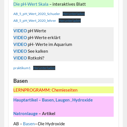
Die pH-Wert Skala
– interaktives Blatt
AB_5_pH_Wert_2020_Schueler
Herunterladen
AB_5_pH_Wert_2020_lehrer
Herunterladen
VIDEO
pH Werte
VIDEO
pH-Werte erklärt
VIDEO
pH- Werte im Aquarium
VIDEO
See kalken
VIDEO
Rotkohl?
praktikum1
Herunterladen
Basen
LERNPROGRAMM: Chemieseiten
Hauptartikel – Basen, Laugen , Hydroxide
Natronlauge
– Artikel
AB –
Basen
—Die Hydroxide