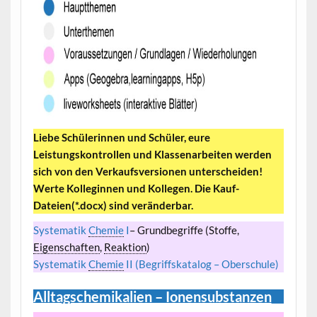
Liebe Schülerinnen und Schüler, eure
Leistungskontrollen und Klassenarbeiten werden
sich von den Verkaufsversionen unterscheiden!
Werte Kolleginnen und Kollegen. Die Kauf-
Dateien(*.docx) sind veränderbar.
Systematik
Chemie
I
– Grundbegriffe (Stoffe,
Eigenschaften
,
Reaktion
)
Systematik
Chemie
II (Begriffskatalog – Oberschule)
Alltagschemikalien – Ionensubstanzen