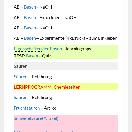
AB –
Basen
—NaOH
AB –
Basen
—Experiment: NaOH
AB –
Basen
—NaOH
AB –
Basen
—Experimente (4xDruck) – zum Einkleben
Eigenschaften
der Basen
– learningapps
TEST:
Basen
– Quiz
Säuren
Säuren
— Belehrung
LERNPROGRAMM: Chemieseiten
Säuren
— Belehrung
Fruchtsäuren
– Artikel
Schwefelsäure(Artikel)