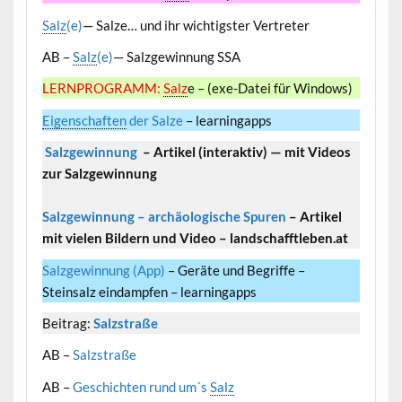
Salz
(e)
— Salze… und ihr wichtigster Vertreter
AB –
Salz
(e)
— Salzgewinnung SSA
LERNPROGRAMM:
Salz
e – (exe-Datei für Windows)
Eigenschaften
der Salze
– learningapps
Salzgewinnung
– Artikel (interaktiv) — mit Videos
zur Salzgewinnung
Salzgewinnung – archäologische Spuren
– Artikel
mit vielen Bildern und Video – landschafftleben.at
Salzgewinnung (App)
– Geräte und Begriffe –
Steinsalz eindampfen – learningapps
Beitrag:
Salzstraße
AB –
Salzstraße
AB –
Geschichten rund um´s
Salz