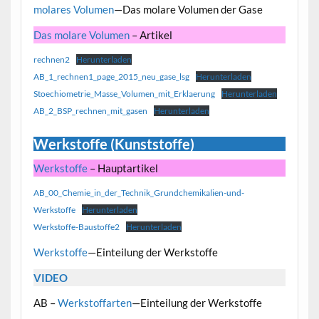
molares Volumen
—Das molare Volumen der Gase
Das molare Volumen
– Artikel
rechnen2
Herunterladen
AB_1_rechnen1_page_2015_neu_gase_lsg
Herunterladen
Stoechiometrie_Masse_Volumen_mit_Erklaerung
Herunterladen
AB_2_BSP_rechnen_mit_gasen
Herunterladen
Werkstoffe (Kunststoffe)
Werkstoffe
– Hauptartikel
AB_00_Chemie_in_der_Technik_Grundchemikalien-und-
Werkstoffe
Herunterladen
Werkstoffe-Baustoffe2
Herunterladen
Werkstoffe
—Einteilung der Werkstoffe
VIDEO
AB –
Werkstoffarten
—Einteilung der Werkstoffe