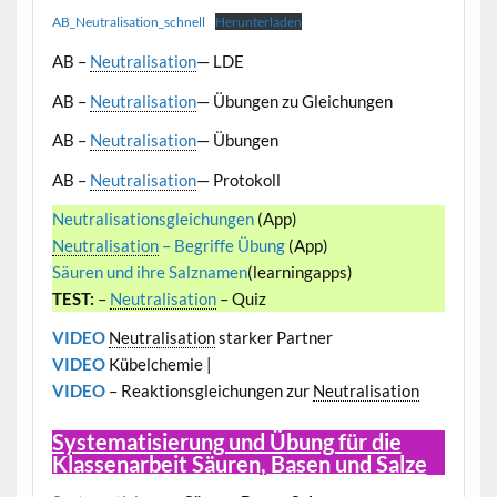
AB_Neutralisation_schnell
Herunterladen
AB –
Neutralisation
— LDE
AB –
Neutralisation
— Übungen zu Gleichungen
AB –
Neutralisation
— Übungen
AB –
Neutralisation
— Protokoll
Neutralisati
on
sgleichungen
(App)
Neutralisation
– Begriffe Übung
(App)
Säuren und ihre Salznamen
(learningapps)
TEST:
–
Neutralisation
– Quiz
VIDEO
Neutralisation
starker Partner
VIDEO
Kübelchemie |
VIDEO
– Reaktionsgleichungen zur
Neutralisation
Systematisierung und Übung für die
Klassenarbeit Säuren, Basen und Salze