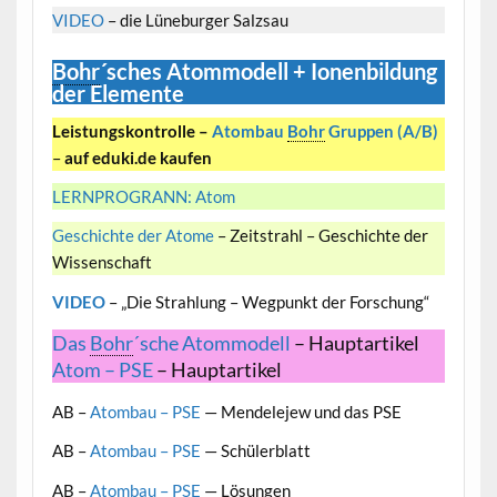
VIDEO
– die Lüneburger Salzsau
Bohr
´sches
Atommodell + Ionenbildung
der Elemente
Leistungskontrolle –
Atombau
Bohr
Gruppen (A/B)
–
auf eduki.de kaufen
LERNPROGRANN: Atom
Geschichte der Atome
– Zeitstrahl – Geschichte der
Wissenschaft
VIDEO
– „Die Strahlung – Wegpunkt der Forschung“
Das
Bohr
´sche Atommodell
– Hauptartikel
Atom – PSE
– Hauptartikel
AB –
Atombau – PSE
— Mendelejew und das PSE
AB –
Atombau – PSE
— Schülerblatt
AB –
Atombau – PSE
— Lösungen