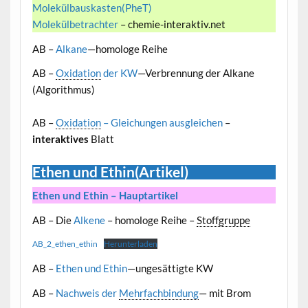
Molekülbauskasten(PheT)
Molekülbetrachter
– chemie-interaktiv.net
AB –
Alkane
—homologe Reihe
AB –
Oxidation
der KW
—Verbrennung der Alkane
(Algorithmus)
AB –
Oxidation
– Gleichungen ausgleichen
–
interaktives
Blatt
Ethen und Ethin(Artikel)
Ethen und Ethin – Hauptartikel
AB – Die
Alkene
– homologe Reihe –
Stoffgruppe
AB_2_ethen_ethin
Herunterladen
AB –
Ethen und Ethin
—ungesättigte KW
AB –
Nachweis der
Mehrfachbindung
— mit Brom