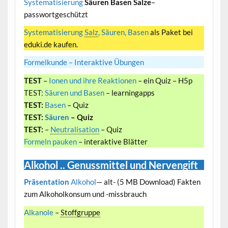
Systematisierung
Säuren Basen Salze
–
passwortgeschützt
Systematisierung
Salz
, Säuren, Basen
als Paket bei
eduki.de kaufen.
Formelkunde – Interaktive Übungen
TEST
–
Ionen und ihre Reaktionen
– ein Quiz – H5p
TEST:
Säuren und Basen
– learningapps
TEST:
Basen
– Quiz
TEST:
Säuren
– Quiz
TEST:
–
Neutralisation
– Quiz
Formeln pauken
– interaktive Blätter
Alkohol .. Genussmittel und Nervengift
Präsentation
Alkohol
— alt- (5 MB Download) Fakten
zum Alkoholkonsum und -missbrauch
Alkanole
–
Stoffgruppe