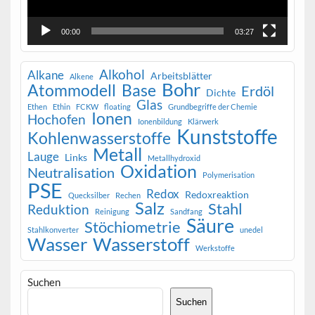
00:00
03:27
Alkohol
Alkane
Arbeitsblätter
Alkene
Bohr
Atommodell
Base
Erdöl
Dichte
Glas
Ethen
Ethin
FCKW
floating
Grundbegriffe der Chemie
Ionen
Hochofen
Ionenbildung
Klärwerk
Kunststoffe
Kohlenwasserstoffe
Metall
Lauge
Links
Metallhydroxid
Oxidation
Neutralisation
Polymerisation
PSE
Redox
Redoxreaktion
Quecksilber
Rechen
Salz
Stahl
Reduktion
Reinigung
Sandfang
Säure
Stöchiometrie
Stahlkonverter
unedel
Wasser
Wasserstoff
Werkstoffe
Suchen
Suchen