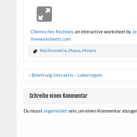
Chemisches Rechnen
, an interactive worksheet by
Je
live
worksheets.com
Stöchiometrie
,
Masse
,
Molare
Beitragsnavigation
« Belehrung interaktiv – Laborregeln
Schreibe einen Kommentar
Du musst
angemeldet
sein, um einen Kommentar abzuge