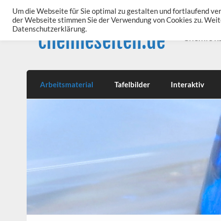
Skip
to
Um die Webseite für Sie optimal zu gestalten und fortlaufend v
content
der Webseite stimmen Sie der Verwendung von Cookies zu. Weite
Datenschutzerklärung.
chemieseiten.de
Chemie k
Arbeitsmaterial
Tafelbilder
Interaktiv