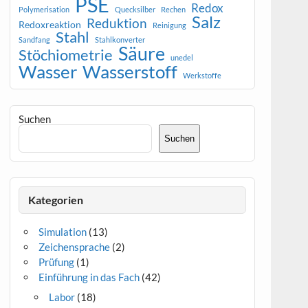
PSE
Redox
Polymerisation
Quecksilber
Rechen
Salz
Reduktion
Redoxreaktion
Reinigung
Stahl
Sandfang
Stahlkonverter
Säure
Stöchiometrie
unedel
Wasser
Wasserstoff
Werkstoffe
Suchen
Suchen
Kategorien
Simulation
(13)
Zeichensprache
(2)
Prüfung
(1)
Einführung in das Fach
(42)
Labor
(18)