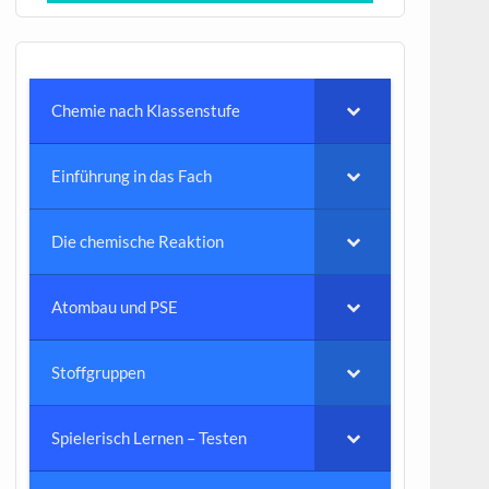
Chemie nach Klassenstufe
Einführung in das Fach
Die chemische Reaktion
Atombau und PSE
Stoffgruppen
Spielerisch Lernen – Testen