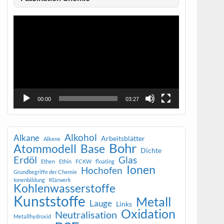
Video-
Player
00:00
03:27
Alkohol
Alkane
Arbeitsblätter
Alkene
Bohr
Atommodell
Base
Dichte
Erdöl
Glas
Ethen
Ethin
FCKW
floating
Ionen
Hochofen
Grundbegriffe der Chemie
Ionenbildung
Klärwerk
Kohlenwasserstoffe
Kunststoffe
Metall
Lauge
Links
Oxidation
Neutralisation
Metallhydroxid