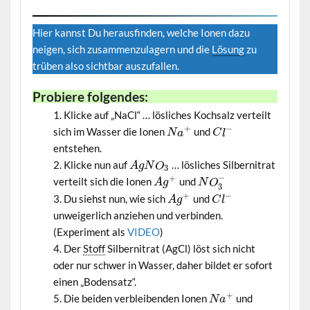
Hier kannst Du herausfinden, welche Ionen dazu
neigen, sich zusammenzulagern und die
Lösung
zu
trüben also sichtbar auszufallen.
Probiere folgendes:
Klicke auf „NaCl“ … lösliches Kochsalz verteilt
+
−
sich im Wasser die Ionen
und
N
a
C
l
entstehen.
Klicke nun auf
… lösliches Silbernitrat
A
g
N
O
3
−
+
verteilt sich die Ionen
und
A
g
N
O
3
+
−
Du siehst nun, wie sich
und
A
g
C
l
unweigerlich anziehen und verbinden.
(Experiment als
VIDEO
)
Der
Stoff
Silbernitrat (AgCl) löst sich nicht
oder nur schwer in Wasser, daher bildet er sofort
einen „Bodensatz“.
+
Die beiden verbleibenden Ionen
und
N
a