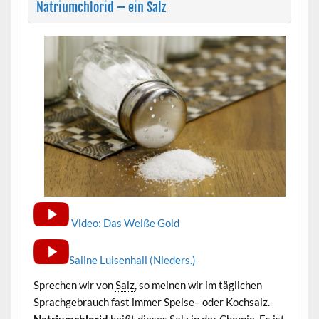
Natriumchlorid – ein Salz
Video: Das Weiße Gold
Saline Luisenhall (Nieders.)
Sprechen wir von
Salz
, so meinen wir im täglichen
Sprachgebrauch fast immer Speise– oder Kochsalz.
Natriumchlorid
heißt dieses
Salz
in der
Chemie
. Es ist