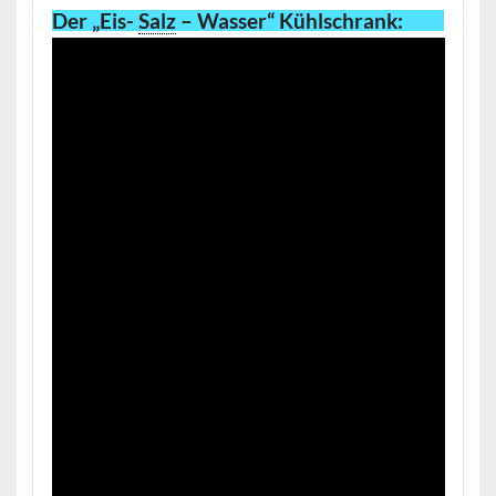
Der „Eis-
Salz
– Wasser“ Kühlschrank
: