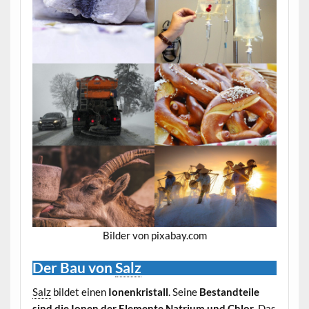
Bilder von pixabay.com
Der Bau von
Salz
Salz
bildet einen
Ionenkristall
. Seine
Bestandteile
sind die Ionen der Elemente Natrium und Chlor
. Das