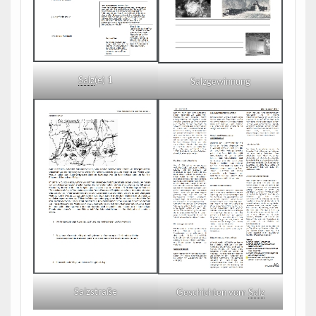
Salz
(e) 1
Salzgewinnung
Salzstraße
Geschichten vom
Salz