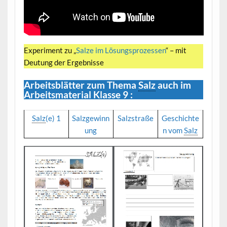
Experiment zu „
Salze im Lösungsprozessen
“ – mit
Deutung der Ergebnisse
Arbeitsblätter zum Thema
Salz
auch im
Arbeitsmaterial Klasse 9 :
Salz
(e) 1
Salzgewinn
Salzstraße
Geschichte
ung
n vom
Salz