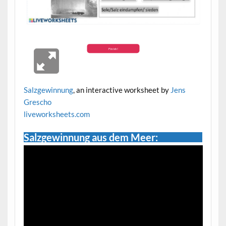
Salzgewinnung
, an interactive worksheet by
Jens
Grescho
live
worksheets.com
Salzgewinnung aus dem Meer: