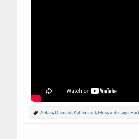
Abbau
,
Diamant
,
Kohlenstoff
,
Mine
,
untertage
,
Här