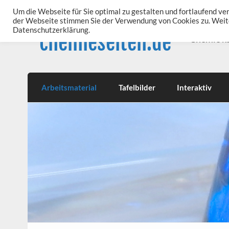
Skip
to
Um die Webseite für Sie optimal zu gestalten und fortlaufend v
content
der Webseite stimmen Sie der Verwendung von Cookies zu. Weite
Datenschutzerklärung.
chemieseiten.de
Chemie k
Arbeitsmaterial
Tafelbilder
Interaktiv