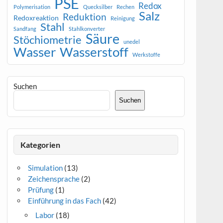
PSE
Redox
Polymerisation
Quecksilber
Rechen
Salz
Reduktion
Redoxreaktion
Reinigung
Stahl
Sandfang
Stahlkonverter
Säure
Stöchiometrie
unedel
Wasser
Wasserstoff
Werkstoffe
Suchen
Suchen
Kategorien
Simulation
(13)
Zeichensprache
(2)
Prüfung
(1)
Einführung in das Fach
(42)
Labor
(18)