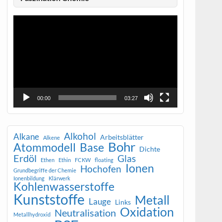
Video-
Player
00:00
03:27
Alkohol
Alkane
Arbeitsblätter
Alkene
Bohr
Atommodell
Base
Dichte
Erdöl
Glas
Ethen
Ethin
FCKW
floating
Ionen
Hochofen
Grundbegriffe der Chemie
Ionenbildung
Klärwerk
Kohlenwasserstoffe
Kunststoffe
Metall
Lauge
Links
Oxidation
Neutralisation
Metallhydroxid