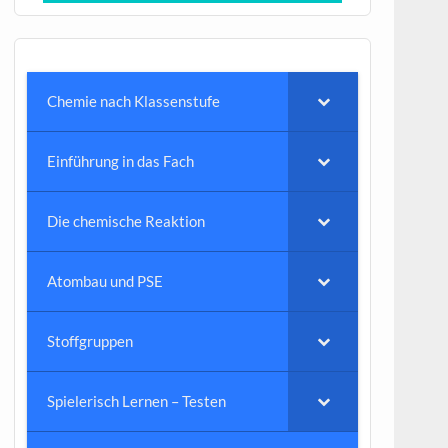
Chemie nach Klassenstufe
Einführung in das Fach
Die chemische Reaktion
Atombau und PSE
Stoffgruppen
Spielerisch Lernen – Testen