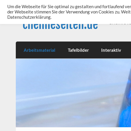
Skip
to
Um die Webseite für Sie optimal zu gestalten und fortlaufend v
content
der Webseite stimmen Sie der Verwendung von Cookies zu. Weite
Datenschutzerklärung.
chemieseiten.de
Chemie k
Arbeitsmaterial
Tafelbilder
Interaktiv