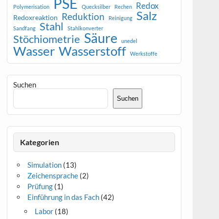
PSE
Redox
Polymerisation
Quecksilber
Rechen
Salz
Reduktion
Redoxreaktion
Reinigung
Stahl
Sandfang
Stahlkonverter
Säure
Stöchiometrie
unedel
Wasser
Wasserstoff
Werkstoffe
Suchen
Suchen
Kategorien
Simulation
(13)
Zeichensprache
(2)
Prüfung
(1)
Einführung in das Fach
(42)
Labor
(18)