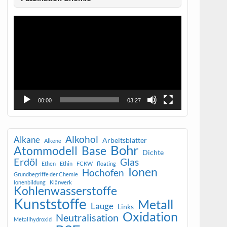
Video-
Player
00:00
03:27
Alkohol
Alkane
Arbeitsblätter
Alkene
Bohr
Atommodell
Base
Dichte
Erdöl
Glas
Ethen
Ethin
FCKW
floating
Ionen
Hochofen
Grundbegriffe der Chemie
Ionenbildung
Klärwerk
Kohlenwasserstoffe
Kunststoffe
Metall
Lauge
Links
Oxidation
Neutralisation
Metallhydroxid