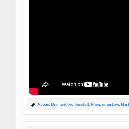
Abbau
,
Diamant
,
Kohlenstoff
,
Mine
,
untertage
,
Här