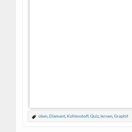
üben
,
Diamant
,
Kohlenstoff
,
Quiz
,
lernen
,
Graphit