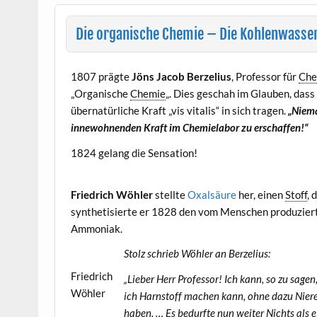
Die organische Chemie – Die Kohlenwasser
1807 prägte
Jöns Jacob Berzelius
, Professor für
Che
„Organische
Chemie
„. Dies geschah im Glauben, dass
übernatürliche Kraft „vis vitalis“ in sich tragen.
„Niema
innewohnenden Kraft im Chemielabor zu erschaffen!“
1824 gelang die Sensation!
Friedrich Wöhler
stellte
Oxalsäure
her, einen
Stoff
, 
synthetisierte er 1828 den vom Menschen produzie
Ammoniak.
Stolz schrieb Wöhler an Berzelius:
Friedrich
„Lieber Herr Professor! Ich kann, so zu sag
Wöhler
ich Harnstoff machen kann, ohne dazu Nieren
haben.
… Es bedurfte nun weiter Nichts als 