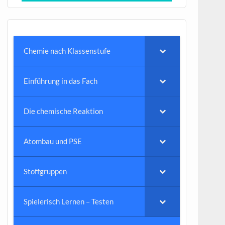
Chemie nach Klassenstufe
Einführung in das Fach
Die chemische Reaktion
Atombau und PSE
Stoffgruppen
Spielerisch Lernen – Testen