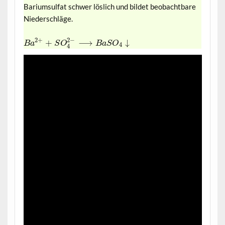
Bariumsulfat schwer löslich und bildet beobachtbare
Niederschläge.
2
−
2
+
+
⟶
↓
B
a
S
O
B
a
S
O
4
4