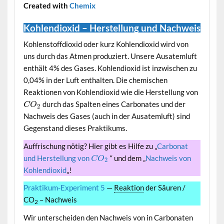
Created with
Chemix
Kohlendioxid – Herstellung und Nachweis
Kohlenstoffdioxid oder kurz Kohlendioxid wird von
uns durch das Atmen produziert. Unsere Ausatemluft
enthält 4% des Gases. Kohlendioxid ist inzwischen zu
0,04% in der Luft enthalten. Die chemischen
Reaktionen von Kohlendioxid wie die Herstellung von
durch das Spalten eines Carbonates und der
C
O
2
Nachweis des Gases (auch in der Ausatemluft) sind
Gegenstand dieses Praktikums.
Auffrischung nötig? Hier gibt es Hilfe zu „
Carbonat
und Herstellung von
“ und dem „
Nachweis von
C
O
2
Kohlendioxid
„!
Praktikum-Experiment 5
—
Reaktion
der Säuren /
CO
– Nachweis
2
Wir unterscheiden den Nachweis von in Carbonaten