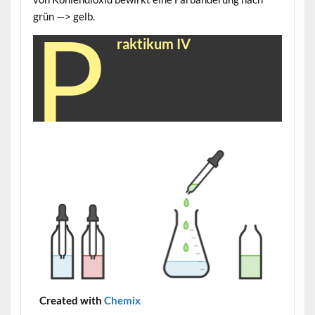
grün —> gelb.
P
raktikum IV
Created with
Chemix