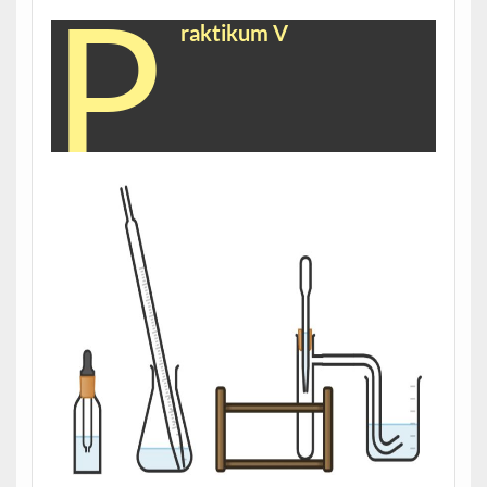
P
raktikum V