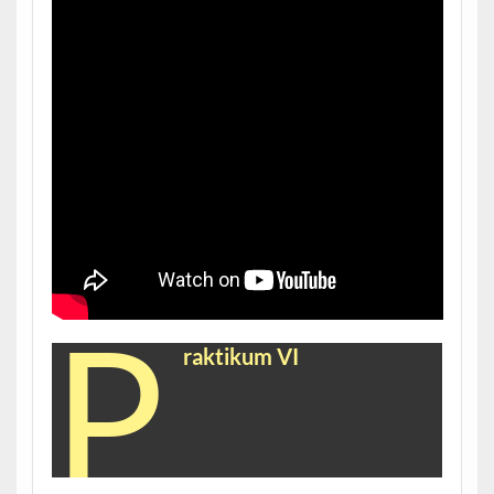
P
raktikum VI