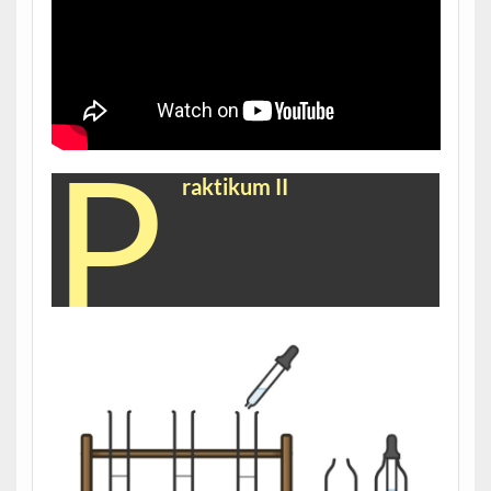
P
raktikum II