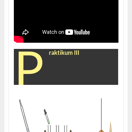
P
raktikum III