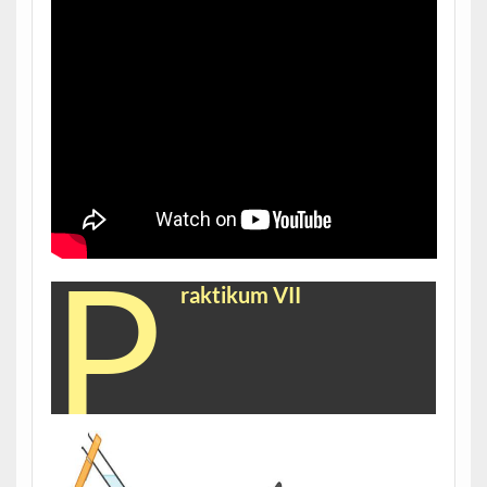
P
raktikum VII