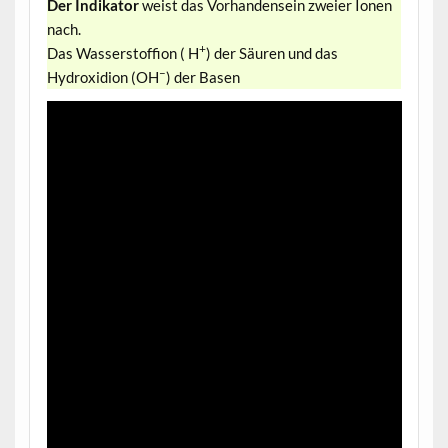
Der Indikator
weist das Vorhandensein zweier Ionen
nach.
+
Das Wasserstoffion ( H
) der Säuren und das
–
Hydroxidion (OH
) der Basen