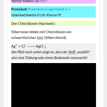
hierfür findest Du
hier
!
Protokoll:
Praktikum-Experiment 2
—
Ionennachweise II (sh. Klasse 9)
Der Chloridionen-Nachweis:
Silberionen bilden mit Chloridionen ein
schwerlösliches
Salz
(Silberchlorid).
+
–
↓
Ag
+ Cl
——> AgCl
(der Pfeil nach unten zeigt an, dass der
Stoff
„ausfällt“
also eine Trübung oder einen Bodensatz verursacht)