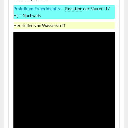
Praktikum-Experiment 6
—
Reaktion
der Säuren II /
H
– Nachweis
2
Herstellen von Wasserstoff