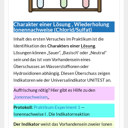
Charakter einer
Lösung
, Wiederholung
Ionennachweise (Chlorid/Sulfat)
Inhalt des ersten Versuches im Praktikum ist die
Identifikation des
Charakters einer
Lösung
.
Lösungen können „Sauer“, „Basisch“ oder „Neutral“
sein und das ist vom Vorhandensein eines
Überschusses an Wasserstoffionen oder
Hydroxidionen abhängig. Diesen Überschuss zeigen
Indikatoren wie der Universalindikator UNITEST an.
Auffrischung nötig? Hier gibt es Hilfe zu den
„
Ionennachweisen
„
Protokoll:
Praktikum-Experiment 1
—
Ionennachweise I . Die Indikatorreaktion
Der Indikator
weist das Vorhandensein zweier Ionen