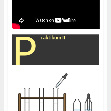
P
raktikum II