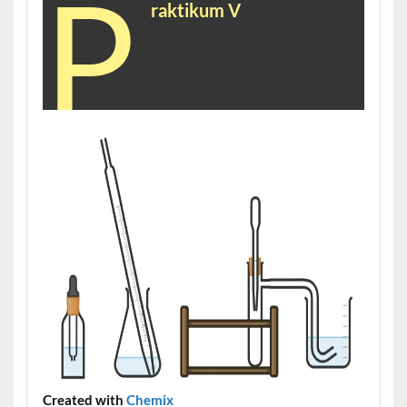
P
raktikum V
Created with
Chemix