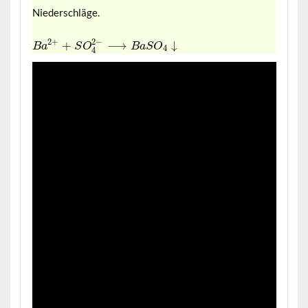
Niederschläge.
2
−
2
+
+
⟶
↓
B
a
S
O
B
a
S
O
4
4