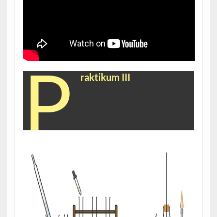
P
raktikum III