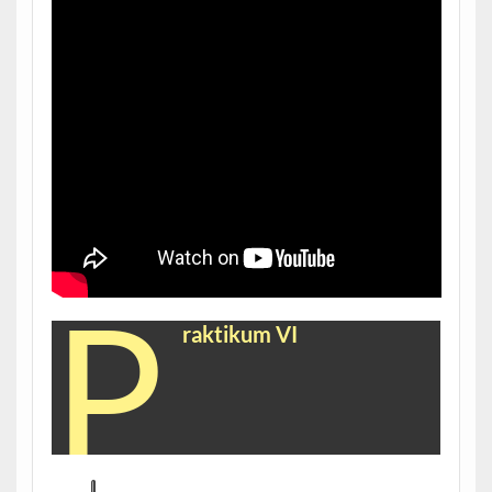
P
raktikum VI