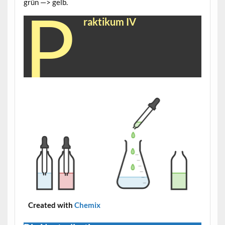
grün —> gelb.
P
raktikum IV
Created with
Chemix