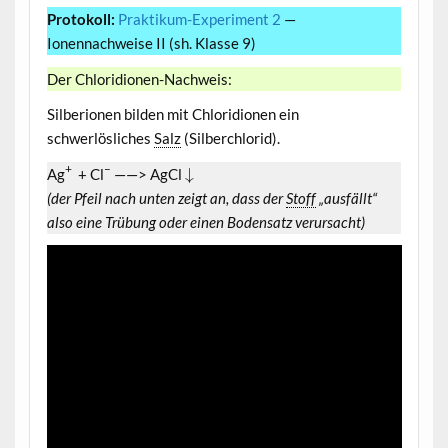
Protokoll:
Praktikum-Experiment 2
—
Ionennachweise II (sh. Klasse 9)
Der Chloridionen-Nachweis:
Silberionen bilden mit Chloridionen ein
schwerlösliches
Salz
(Silberchlorid).
+
–
↓
Ag
+ Cl
——> AgCl
(der Pfeil nach unten zeigt an, dass der
Stoff
„ausfällt“
also eine Trübung oder einen Bodensatz verursacht)