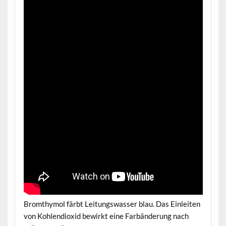
Bromthymol färbt Leitungswasser blau. Das Einleiten
von Kohlendioxid bewirkt eine Farbänderung nach