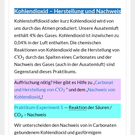
Kohlendioxid – Herstellung und Nachweis
Kohlenstoffdioxid oder kurz Kohlendioxid wird von
uns durch das Atmen produziert. Unsere Ausatemluft
enthält 4% des Gases. Kohlendioxid ist inzwischen zu
0,04% in der Luft enthalten. Die chemischen
Reaktionen von Kohlendioxid wie die Herstellung von
durch das Spalten eines Carbonates und der
C
O
2
Nachweis des Gases (auch in der Ausatemluft) sind
Gegenstand dieses Praktikums.
Auffrischung nötig? Hier gibt es Hilfe zu „
Carbonat
und Herstellung von
“ und dem „
Nachweis von
C
O
2
Kohlendioxid
„!
Praktikum-Experiment 5
—
Reaktion
der Säuren /
CO
– Nachweis
2
Wir unterscheiden den Nachweis von in Carbonaten
gebundenem Kohlendioxid und gasförmigem