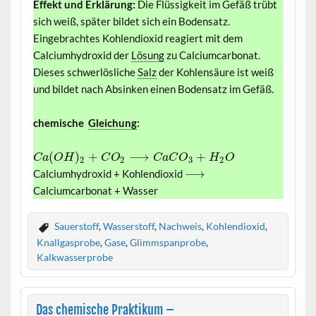
Effekt und Erklärung:
Die Flüssigkeit im Gefäß trübt
sich weiß, später bildet sich ein Bodensatz.
Eingebrachtes Kohlendioxid reagiert mit dem
Calciumhydroxid der
Lösung
zu Calciumcarbonat.
Dieses schwerlösliche
Salz
der Kohlensäure ist weiß
und bildet nach Absinken einen Bodensatz im Gefäß.
chemische
Gleichung
:
(
)
+
⟶
+
C
a
O
H
C
O
C
a
C
O
H
O
2
2
3
2
⟶
Calciumhydroxid + Kohlendioxid
Calciumcarbonat + Wasser
Sauerstoff
,
Wasserstoff
,
Nachweis
,
Kohlendioxid
,
Knallgasprobe
,
Gase
,
Glimmspanprobe
,
Kalkwasserprobe
Das chemische Praktikum –