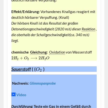
Effekt/Erklärung:
Vorhandenes Knallgas reagiert mit
deutlich hörbarer Verpuffung. (Knall)
Der hörbare Knall ist das Resultat der großen
Detonationsgeschwindigkeit (2820 m/s) dieser
Reaktion
,
die oberhalb der Schallgeschwindigkeit(ca. 340 m/s)
liegt.
chemische
Gleichung
:
Oxidation
von Wasserstoff
2
+
⟶
2
H
O
H
O
2
2
2
Sauerstoff
( (
)
O
2
Nachweis:
Glimmspanprobe
Video
Durchführung:
Teste ein Gas in einem Gefäß durch