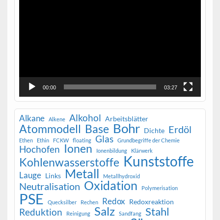
Player
00:00
03:27
Alkohol
Alkane
Arbeitsblätter
Alkene
Bohr
Atommodell
Base
Erdöl
Dichte
Glas
Ethen
Ethin
FCKW
floating
Grundbegriffe der Chemie
Ionen
Hochofen
Ionenbildung
Klärwerk
Kunststoffe
Kohlenwasserstoffe
Metall
Lauge
Links
Metallhydroxid
Oxidation
Neutralisation
Polymerisation
PSE
Redox
Redoxreaktion
Quecksilber
Rechen
Salz
Stahl
Reduktion
Reinigung
Sandfang