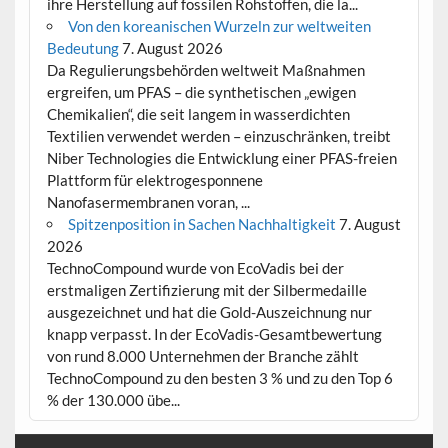
ihre Herstellung auf fossilen Rohstoffen, die la...
Von den koreanischen Wurzeln zur weltweiten
Bedeutung
7. August 2026
Da Regulierungsbehörden weltweit Maßnahmen
ergreifen, um PFAS – die synthetischen „ewigen
Chemikalien“, die seit langem in wasserdichten
Textilien verwendet werden – einzuschränken, treibt
Niber Technologies die Entwicklung einer PFAS-freien
Plattform für elektrogesponnene
Nanofasermembranen voran, ...
Spitzenposition in Sachen Nachhaltigkeit
7. August
2026
TechnoCompound wurde von EcoVadis bei der
erstmaligen Zertifizierung mit der Silbermedaille
ausgezeichnet und hat die Gold-Auszeichnung nur
knapp verpasst. In der EcoVadis-Gesamtbewertung
von rund 8.000 Unternehmen der Branche zählt
TechnoCompound zu den besten 3 % und zu den Top 6
% der 130.000 übe...