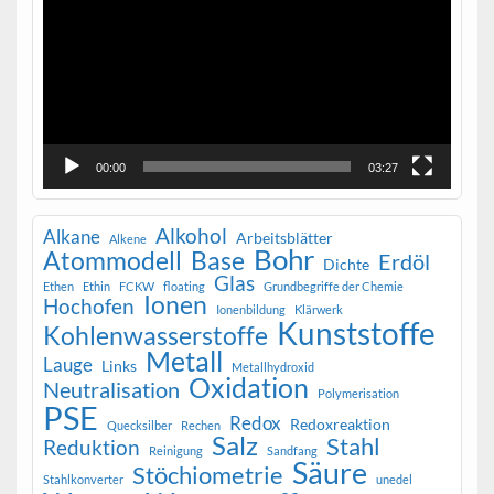
00:00
03:27
Alkohol
Alkane
Arbeitsblätter
Alkene
Bohr
Atommodell
Base
Erdöl
Dichte
Glas
Ethen
Ethin
FCKW
floating
Grundbegriffe der Chemie
Ionen
Hochofen
Ionenbildung
Klärwerk
Kunststoffe
Kohlenwasserstoffe
Metall
Lauge
Links
Metallhydroxid
Oxidation
Neutralisation
Polymerisation
PSE
Redox
Redoxreaktion
Quecksilber
Rechen
Salz
Stahl
Reduktion
Reinigung
Sandfang
Säure
Stöchiometrie
Stahlkonverter
unedel