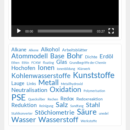
00:00
03:27
Alkohol
Alkane
Arbeitsblätter
Alkene
Bohr
Atommodell
Base
Erdöl
Dichte
Glas
Ethen
Ethin
FCKW
floating
Grundbegriffe der Chemie
Ionen
Hochofen
Ionenbildung
Klärwerk
Kunststoffe
Kohlenwasserstoffe
Metall
Lauge
Links
Metallhydroxid
Oxidation
Neutralisation
Polymerisation
PSE
Redox
Redoxreaktion
Quecksilber
Rechen
Salz
Stahl
Reduktion
Reinigung
Sandfang
Säure
Stöchiometrie
Stahlkonverter
unedel
Wasser
Wasserstoff
Werkstoffe