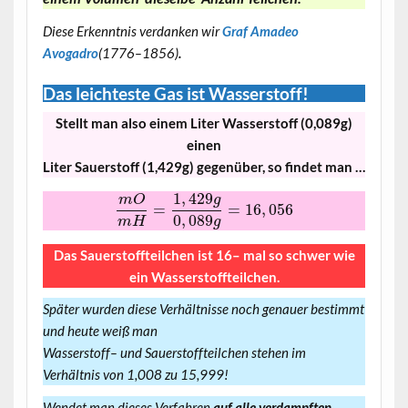
Diese Erkenntnis verdanken wir
Graf Amadeo
Avogadro
(1776–1856)
.
Das leichteste Gas ist Wasserstoff!
Stellt man also einem Liter Wasserstoff (0,089g)
einen
Liter Sauerstoff (1,429g) gegenüber, so findet man …
1
,
429
g
m
O
=
=
16
,
056
0
,
089
m
H
g
Das Sauerstoffteilchen ist 16– mal so schwer wie
ein Wasserstoffteilchen.
Später wurden diese Verhältnisse noch genauer bestimmt
und heute weiß man
Wasserstoff– und Sauerstoffteilchen stehen im
Verhältnis von 1,008 zu 15,999!
Wendet man dieses Verfahren
auf alle verdampften