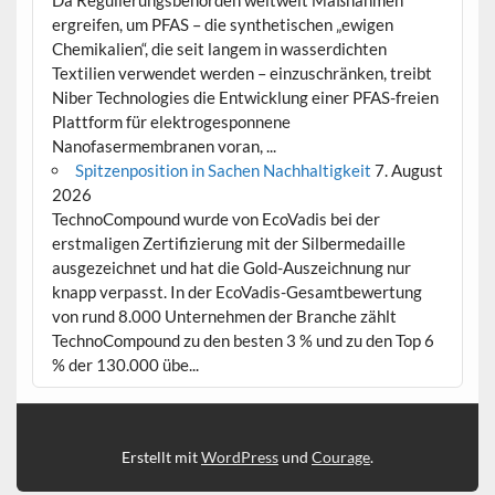
Da Regulierungsbehörden weltweit Maßnahmen
ergreifen, um PFAS – die synthetischen „ewigen
Chemikalien“, die seit langem in wasserdichten
Textilien verwendet werden – einzuschränken, treibt
Niber Technologies die Entwicklung einer PFAS-freien
Plattform für elektrogesponnene
Nanofasermembranen voran, ...
Spitzenposition in Sachen Nachhaltigkeit
7. August
2026
TechnoCompound wurde von EcoVadis bei der
erstmaligen Zertifizierung mit der Silbermedaille
ausgezeichnet und hat die Gold-Auszeichnung nur
knapp verpasst. In der EcoVadis-Gesamtbewertung
von rund 8.000 Unternehmen der Branche zählt
TechnoCompound zu den besten 3 % und zu den Top 6
% der 130.000 übe...
Erstellt mit
WordPress
und
Courage
.