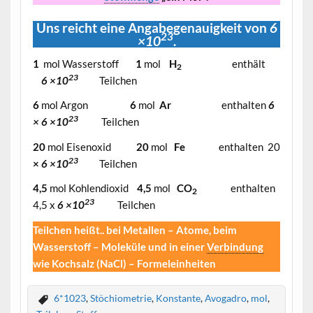
Uns reicht eine Angabegenauigkeit von
6
23
×10
.
1
mol Wasserstoff
1
mol
H
enthält
2
23
6 ×10
Teilchen
6
mol Argon
6
mol
Ar
enthalten
6
23
×
6 ×10
Teilchen
20
mol Eisenoxid
20
mol
Fe
enthalten 20
23
×
6 ×10
Teilchen
4,5
mol Kohlendioxid
4,5
mol
CO
enthalten
2
23
4,5 x
6 ×10
Teilchen
Teilchen heißt.. bei Metallen – Atome, beim
Wasserstoff – Moleküle und in einer
Verbindung
wie Kochsalz (NaCl) – Formeleinheiten
6*1023
,
Stöchiometrie
,
Konstante
,
Avogadro
,
mol
,