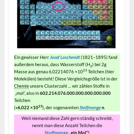
Ein gewisser Herr
Josef Loschmidt
(1821–1895) fand
außerdem heraus, dass Wasserstoff (H
) bei 2g
2
23
Masse aus genau 6,02214076 ×10
Teilchen (hier
Molekülen) besteht! Diese Vergleichsgröße ist in der
Chemie
unsere Clusterzahl … wir zählen Stoffe in
„mol“, also in
602.214.076.000.000.000.000.000
Teilchen
23
(
»6,022 ×10
), der sogenannten
Stoffmenge
n
.
Weil niemand diese Zahl gern ständig schreibt,
nennt man diese Anzahl Teilchen die
Stoffmenge
„ein Mol“!