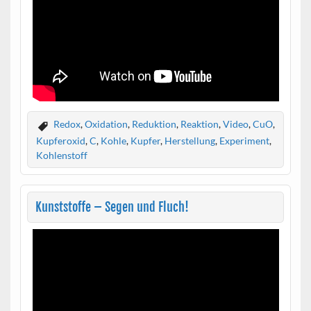
Redox
,
Oxidation
,
Reduktion
,
Reaktion
,
Video
,
CuO
,
Kupferoxid
,
C
,
Kohle
,
Kupfer
,
Herstellung
,
Experiment
,
Kohlenstoff
Kunststoffe – Segen und Fluch!