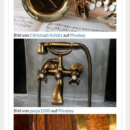
Bild von
Christoph Schütz
auf
Pixabay
Bild von
pasja1000
auf
Pixabay