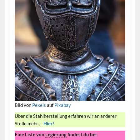
Bild von
Pexels
auf
Pixabay
Über die Stahlherstellung erfahren wir an anderer
Stelle mehr …
Hier!
Eine Liste von
Legierung
findest du bei: