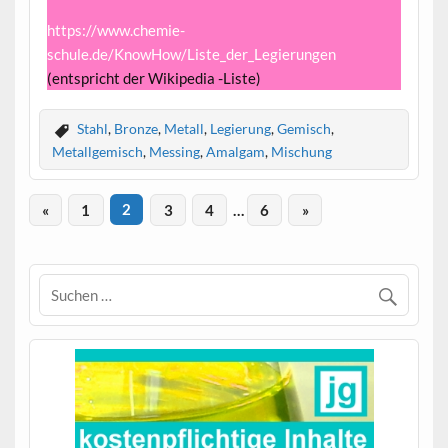
https://www.chemie-
schule.de/KnowHow/Liste_der_Legierungen
(entspricht der Wikipedia -Liste)
Stahl
,
Bronze
,
Metall
,
Legierung
,
Gemisch
,
Metallgemisch
,
Messing
,
Amalgam
,
Mischung
«
1
2
3
4
…
6
»