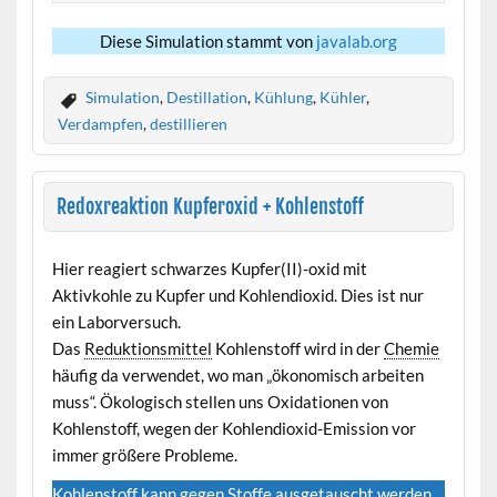
Diese Simulation stammt von
javalab.org
Simulation
,
Destillation
,
Kühlung
,
Kühler
,
Verdampfen
,
destillieren
Redoxreaktion Kupferoxid + Kohlenstoff
Hier reagiert schwarzes Kupfer(II)-oxid mit
Aktivkohle zu Kupfer und Kohlendioxid. Dies ist nur
ein Laborversuch.
Das
Reduktionsmittel
Kohlenstoff wird in der
Chemie
häufig da verwendet, wo man „ökonomisch arbeiten
muss“. Ökologisch stellen uns Oxidationen von
Kohlenstoff, wegen der Kohlendioxid-Emission vor
immer größere Probleme.
Kohlenstoff kann gegen Stoffe ausgetauscht werden,