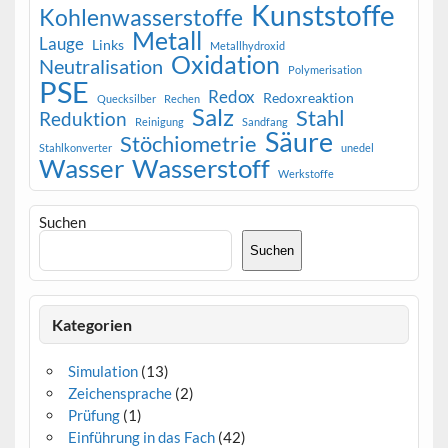
Kunststoffe
Kohlenwasserstoffe
Metall
Lauge
Links
Metallhydroxid
Oxidation
Neutralisation
Polymerisation
PSE
Redox
Redoxreaktion
Quecksilber
Rechen
Salz
Stahl
Reduktion
Reinigung
Sandfang
Säure
Stöchiometrie
Stahlkonverter
unedel
Wasser
Wasserstoff
Werkstoffe
Suchen
Suchen
Kategorien
Simulation
(13)
Zeichensprache
(2)
Prüfung
(1)
Einführung in das Fach
(42)