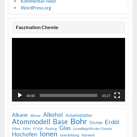
Kommentar-Feed
WordPress.org
Faszination Chemie
Video-
Player
00:00
03:27
Alkohol
Alkane
Arbeitsblätter
Alkene
Bohr
Atommodell
Base
Erdöl
Dichte
Glas
Ethen
Ethin
FCKW
floating
Grundbegriffe der Chemie
Ionen
Hochofen
Ionenbildung
Klärwerk