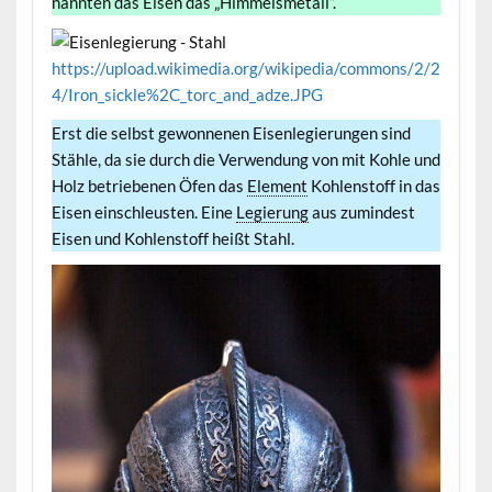
nannten das Eisen das „Himmelsmetall“.
https://upload.wikimedia.org/wikipedia/commons/2/2
4/Iron_sickle%2C_torc_and_adze.JPG
Erst die selbst gewonnenen Eisenlegierungen sind
Stähle, da sie durch die Verwendung von mit Kohle und
Holz betriebenen Öfen das
Element
Kohlenstoff in das
Eisen einschleusten. Eine
Legierung
aus zumindest
Eisen und Kohlenstoff heißt Stahl.