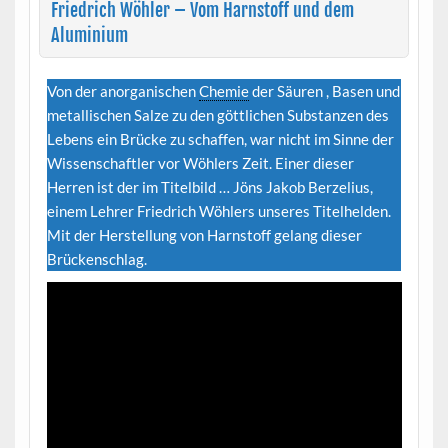
Friedrich Wöhler – Vom Harnstoff und dem
Aluminium
Von der anorganischen
Chemie
der Säuren , Basen und
metallischen Salze zu den göttlichen Substanzen des
Lebens ein Brücke zu schaffen, war nicht im Sinne der
Wissenschaftler vor Wöhlers Zeit. Einer dieser
Herren ist der im Titelbild … Jöns Jakob Berzelius,
einem Lehrer Friedrich Wöhlers unseres Titelhelden.
Mit der Herstellung von Harnstoff gelang dieser
Brückenschlag.