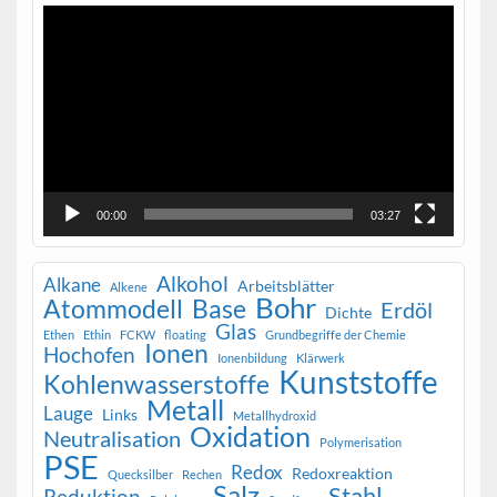
Video-
Player
00:00
03:27
Alkohol
Alkane
Arbeitsblätter
Alkene
Bohr
Atommodell
Base
Erdöl
Dichte
Glas
Ethen
Ethin
FCKW
floating
Grundbegriffe der Chemie
Ionen
Hochofen
Ionenbildung
Klärwerk
Kunststoffe
Kohlenwasserstoffe
Metall
Lauge
Links
Metallhydroxid
Oxidation
Neutralisation
Polymerisation
PSE
Redox
Redoxreaktion
Quecksilber
Rechen
Salz
Stahl
Reduktion