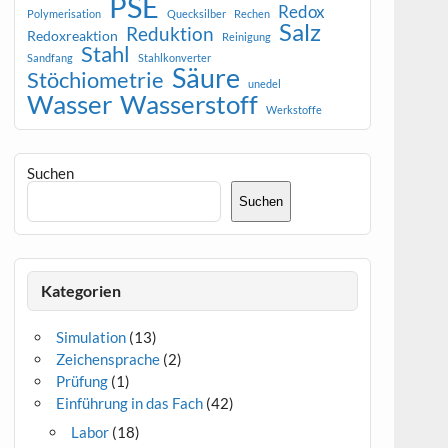
PSE
Redox
Polymerisation
Quecksilber
Rechen
Salz
Reduktion
Redoxreaktion
Reinigung
Stahl
Sandfang
Stahlkonverter
Säure
Stöchiometrie
unedel
Wasser
Wasserstoff
Werkstoffe
Suchen
Suchen
Kategorien
Simulation
(13)
Zeichensprache
(2)
Prüfung
(1)
Einführung in das Fach
(42)
Labor
(18)