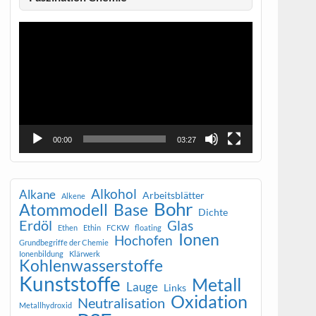
Video-
Player
00:00
03:27
Alkohol
Alkane
Arbeitsblätter
Alkene
Bohr
Atommodell
Base
Dichte
Erdöl
Glas
Ethen
Ethin
FCKW
floating
Ionen
Hochofen
Grundbegriffe der Chemie
Ionenbildung
Klärwerk
Kohlenwasserstoffe
Kunststoffe
Metall
Lauge
Links
Oxidation
Neutralisation
Metallhydroxid