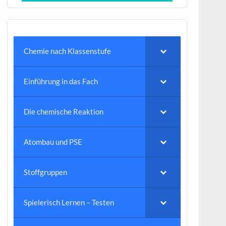
Chemie nach Klassenstufe
Einführung in das Fach
Die chemische Reaktion
Atombau und PSE
Stoffgruppen
Spielerisch Lernen – Testen