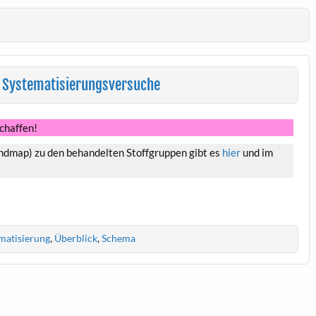
 Systematisierungsversuche
Schaffen!
ndmap) zu den behandelten Stoffgruppen gibt es
hier
und im
matisierung
,
Überblick
,
Schema