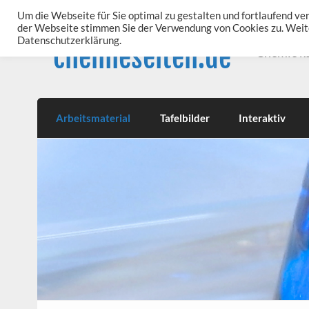
Skip
to
Um die Webseite für Sie optimal zu gestalten und fortlaufend v
content
der Webseite stimmen Sie der Verwendung von Cookies zu. Weite
Datenschutzerklärung.
chemieseiten.de
Chemie k
Arbeitsmaterial
Tafelbilder
Interaktiv