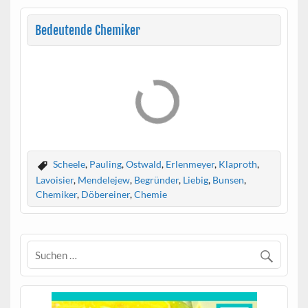
Bedeutende Chemiker
Scheele
,
Pauling
,
Ostwald
,
Erlenmeyer
,
Klaproth
,
Lavoisier
,
Mendelejew
,
Begründer
,
Liebig
,
Bunsen
,
Chemiker
,
Döbereiner
,
Chemie