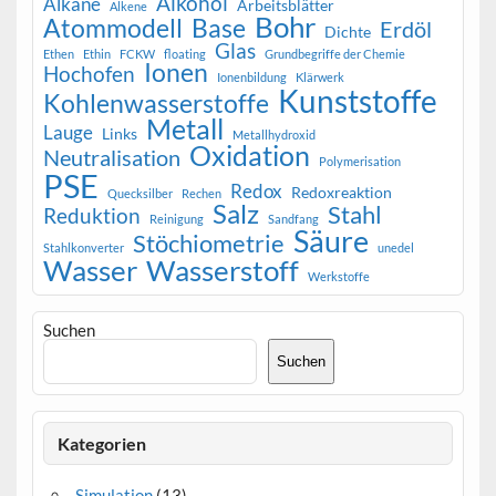
Alkohol
Alkane
Arbeitsblätter
Alkene
Bohr
Atommodell
Base
Erdöl
Dichte
Glas
Ethen
Ethin
FCKW
floating
Grundbegriffe der Chemie
Ionen
Hochofen
Ionenbildung
Klärwerk
Kunststoffe
Kohlenwasserstoffe
Metall
Lauge
Links
Metallhydroxid
Oxidation
Neutralisation
Polymerisation
PSE
Redox
Redoxreaktion
Quecksilber
Rechen
Salz
Stahl
Reduktion
Reinigung
Sandfang
Säure
Stöchiometrie
Stahlkonverter
unedel
Wasser
Wasserstoff
Werkstoffe
Suchen
Suchen
Kategorien
Simulation
(13)