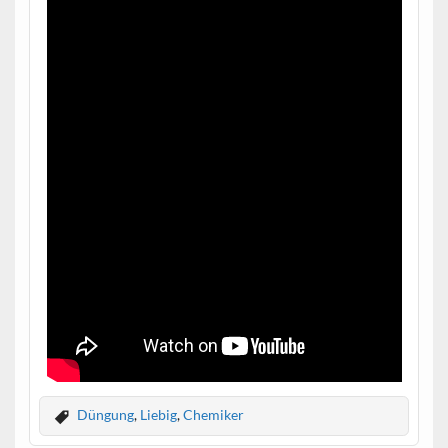
Düngung
,
Liebig
,
Chemiker