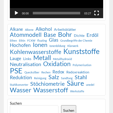
00:00
03:27
Alkohol
Alkane
Arbeitsblätter
Alkene
Bohr
Atommodell
Base
Erdöl
Dichte
Glas
Ethen
Ethin
FCKW
floating
Grundbegriffe der Chemie
Ionen
Hochofen
Ionenbildung
Klärwerk
Kunststoffe
Kohlenwasserstoffe
Metall
Lauge
Links
Metallhydroxid
Oxidation
Neutralisation
Polymerisation
PSE
Redox
Redoxreaktion
Quecksilber
Rechen
Salz
Stahl
Reduktion
Reinigung
Sandfang
Säure
Stöchiometrie
Stahlkonverter
unedel
Wasser
Wasserstoff
Werkstoffe
Suchen
Suchen