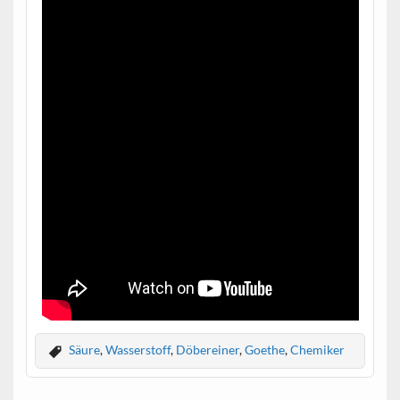
Säure
,
Wasserstoff
,
Döbereiner
,
Goethe
,
Chemiker