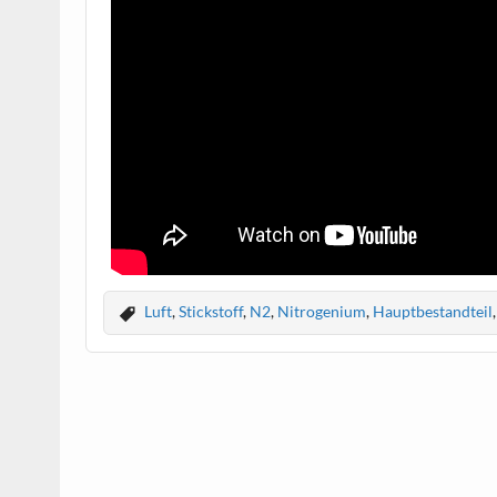
Luft
,
Stickstoff
,
N2
,
Nitrogenium
,
Hauptbestandteil