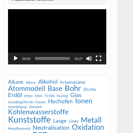
Video-
Player
00:00
03:27
Alkohol
Alkane
Arbeitsblätter
Alkene
Bohr
Atommodell
Base
Dichte
Erdöl
Glas
Ethen
Ethin
FCKW
floating
Ionen
Hochofen
Grundbegriffe der Chemie
Ionenbildung
Klärwerk
Kohlenwasserstoffe
Kunststoffe
Metall
Lauge
Links
Oxidation
Neutralisation
Metallhydroxid