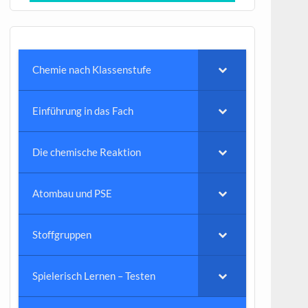
Chemie nach Klassenstufe
Einführung in das Fach
Die chemische Reaktion
Atombau und PSE
Stoffgruppen
Spielerisch Lernen – Testen