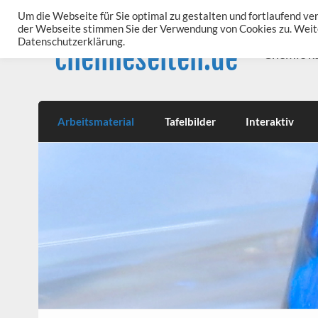
Skip
to
Um die Webseite für Sie optimal zu gestalten und fortlaufend v
content
der Webseite stimmen Sie der Verwendung von Cookies zu. Weite
Datenschutzerklärung.
chemieseiten.de
Chemie k
Arbeitsmaterial
Tafelbilder
Interaktiv