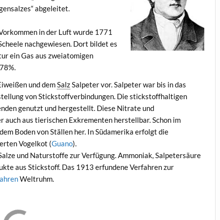
gensalzes“ abgeleitet.
 Vorkommen in der Luft wurde 1771
Scheele nachgewiesen. Dort bildet es
ur ein Gas aus zweiatomigen
 78%.
n Eiweißen und dem
Salz
Salpeter vor. Salpeter war bis in das
tellung von Stickstoffverbindungen. Die stickstoffhaltigen
nden genutzt und hergestellt. Diese Nitrate und
er auch aus tierischen Exkrementen herstellbar. Schon im
dem Boden von Ställen her. In Südamerika erfolgt die
erten Vogelkot (
Guano
).
 Salze und Naturstoffe zur Verfügung. Ammoniak, Salpetersäure
dukte aus Stickstoff. Das 1913 erfundene Verfahren zur
fahren
Weltruhm.