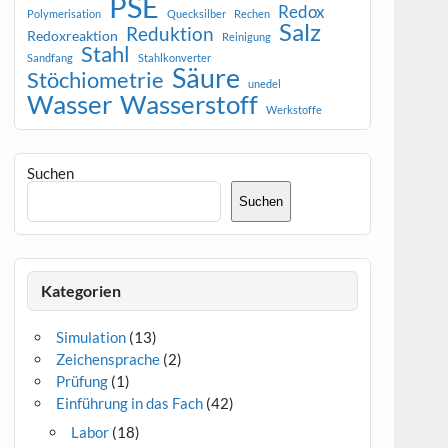
PSE
Redox
Polymerisation
Quecksilber
Rechen
Salz
Reduktion
Redoxreaktion
Reinigung
Stahl
Sandfang
Stahlkonverter
Säure
Stöchiometrie
unedel
Wasser
Wasserstoff
Werkstoffe
Suchen
Suchen
Kategorien
Simulation
(13)
Zeichensprache
(2)
Prüfung
(1)
Einführung in das Fach
(42)
Labor
(18)