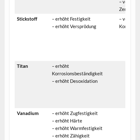
– verringe
Zerspanba
Stickstoff
– erhöht Festigkeit
– verringe
– erhöht Versprödung
Korrosion
Titan
– erhöht
Korrosionsbeständigkeit
– erhöht Desoxidation
Vanadium
– erhöht Zugfestigkeit
– erhöht Härte
– erhöht Warmfestigkeit
– erhöht Zähigkeit