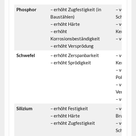
Phosphor
– erhöht Zugfestigkeit (in
– verringe
Baustählen)
Schweißba
– erhöht Härte
– verringe
– erhöht
Kerbschla
Korrosionsbeständigkeit
– verringe
– erhöht Versprödung
Schwefel
– erhöht Zerspanbarkeit
– verringe
– erhöht Sprödigkeit
Kerbschla
– verringe
Polierbark
– verringe
Verformba
– verringe
Silizium
– erhöht Festigkeit
– verringe
– erhöht Härte
Bruchdeh
– erhöht Zugfestigkeit
– verringe
Schweißba