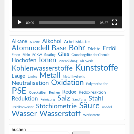
00:00
03:27
Alkohol
Alkane
Arbeitsblätter
Alkene
Bohr
Atommodell
Base
Erdöl
Dichte
Glas
Ethen
Ethin
FCKW
floating
Grundbegriffe der Chemie
Ionen
Hochofen
Ionenbildung
Klärwerk
Kunststoffe
Kohlenwasserstoffe
Metall
Lauge
Links
Metallhydroxid
Oxidation
Neutralisation
Polymerisation
PSE
Redox
Redoxreaktion
Quecksilber
Rechen
Salz
Stahl
Reduktion
Reinigung
Sandfang
Säure
Stöchiometrie
Stahlkonverter
unedel
Wasser
Wasserstoff
Werkstoffe
Suchen