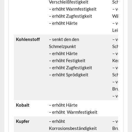
Verschleißfestigkeit
Schweißba
– erhöht Warmfestigkeit
– veringer
– erhöht Zugfestigkeit
Wärmeleit
– erhöht Härte
– verringe
Leitfähigk
Kohlenstoff
– senkt den den
– verringe
Schmelzpunkt
Schmiedba
– erhöht Härte
– verringe
– erhöht Festigkeit
Kerbschla
– erhöht Zugfestigkeit
– verringe
– erhöht Sprödigkeit
Schweißba
– verringe
Bruchdeh
– verringe
Kobalt
– erhöht Härte
– erhöht Warmfestigkeit
Kupfer
– erhöht
– verringe
Korrosionsbeständigkeit
Bruchdeh