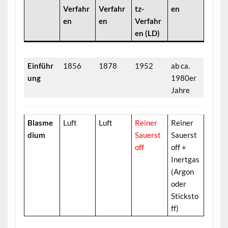
Verfahr
Verfahr
tz-
en
en
en
Verfahr
en (LD)
Einführ
1856
1878
1952
ab ca.
ung
1980er
Jahre
Blasme
Luft
Luft
Reiner
Reiner
dium
Sauerst
Sauerst
off
off +
Inertgas
(Argon
oder
Sticksto
ff)