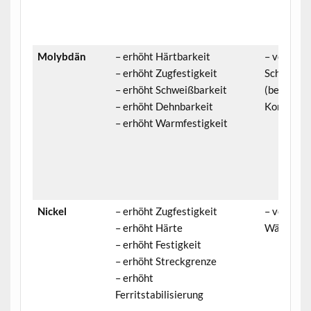
Molybdän
– erhöht Härtbarkeit
– verringe
– erhöht Zugfestigkeit
Schmiedba
– erhöht Schweißbarkeit
(bei hoher
– erhöht Dehnbarkeit
Konzentra
– erhöht Warmfestigkeit
Nickel
– erhöht Zugfestigkeit
– verringe
– erhöht Härte
Wärmede
– erhöht Festigkeit
– erhöht Streckgrenze
– erhöht
Ferritstabilisierung