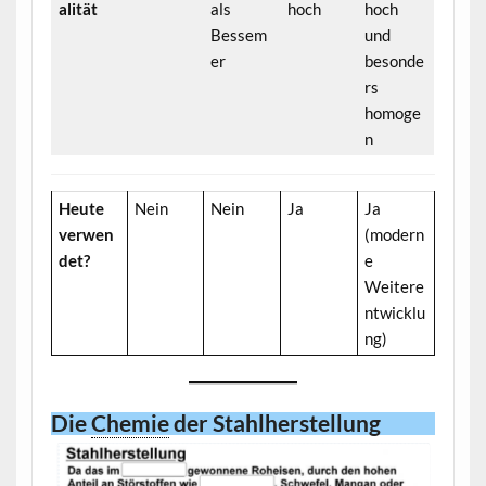
alität
als
hoch
hoch
Bessem
und
er
besonde
rs
homoge
n
Heute
Nein
Nein
Ja
Ja
verwen
(modern
det?
e
Weitere
ntwicklu
ng)
Die
Chemie
der Stahlherstellung