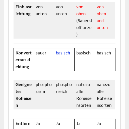
Einblasr
von
von
von
von
ichtung
unten
unten
oben
oben
(Sauerst
und
offlanze
unten
)
Konvert
sauer
basisch
basisch
basisch
erauskl
eidung
Geeigne
phospho
phospho
nahezu
nahezu
tes
rarm
rreich
alle
alle
Roheise
Roheise
Roheise
n
nsorten
nsorten
Entfern
Ja
Ja
Ja
Ja