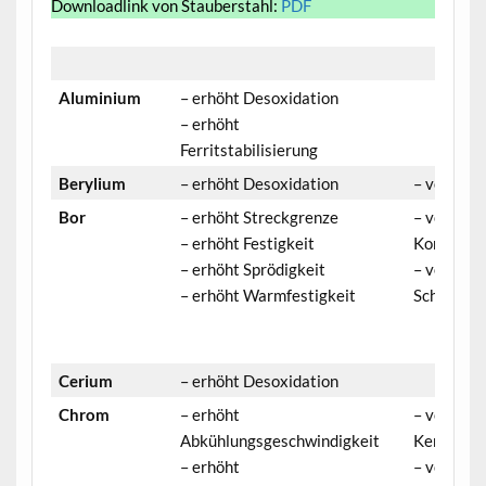
Downloadlink von Stauberstahl:
PDF
Aluminium
– erhöht Desoxidation
– erhöht
Ferritstabilisierung
Berylium
– erhöht Desoxidation
– verringe
Bor
– erhöht Streckgrenze
– veringer
– erhöht Festigkeit
Korrosion
– erhöht Sprödigkeit
– verringe
– erhöht Warmfestigkeit
Schmiedba
Cerium
– erhöht Desoxidation
Chrom
– erhöht
– verringe
Abkühlungsgeschwindigkeit
Kerbschla
– erhöht
– verringe