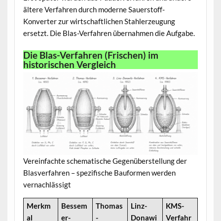
ältere Verfahren durch moderne Sauerstoff-
Konverter zur wirtschaftlichen Stahlerzeugung
ersetzt. Die Blas-Verfahren übernahmen die Aufgabe.
Die Blas-Verfahren (Frischen) im
historischen Vergleich
Vereinfachte schematische Gegenüberstellung der
Blasverfahren – spezifische Bauformen werden
vernachlässigt
Merkm
Bessem
Thomas
Linz-
KMS-
al
er-
-
Donawi
Verfahr