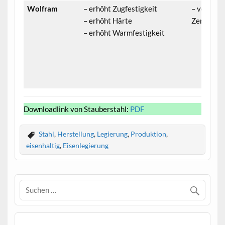
Wolfram
– erhöht Zugfestigkeit
– verringe
– erhöht Härte
Zerspanba
– erhöht Warmfestigkeit
Downloadlink von Stauberstahl:
PDF
Stahl
,
Herstellung
,
Legierung
,
Produktion
,
eisenhaltig
,
Eisenlegierung