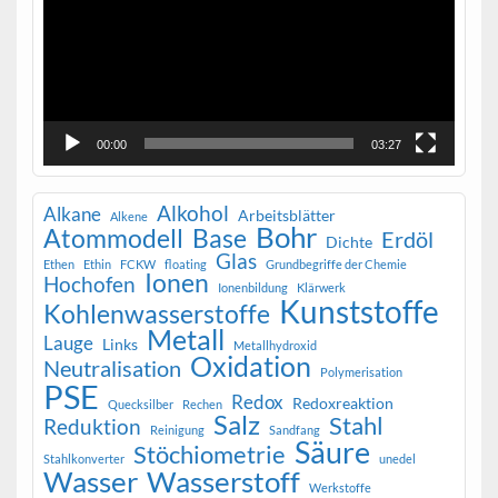
00:00
03:27
Alkohol
Alkane
Arbeitsblätter
Alkene
Bohr
Atommodell
Base
Erdöl
Dichte
Glas
Ethen
Ethin
FCKW
floating
Grundbegriffe der Chemie
Ionen
Hochofen
Ionenbildung
Klärwerk
Kunststoffe
Kohlenwasserstoffe
Metall
Lauge
Links
Metallhydroxid
Oxidation
Neutralisation
Polymerisation
PSE
Redox
Redoxreaktion
Quecksilber
Rechen
Salz
Stahl
Reduktion
Reinigung
Sandfang
Säure
Stöchiometrie
Stahlkonverter
unedel
Wasser
Wasserstoff
Werkstoffe