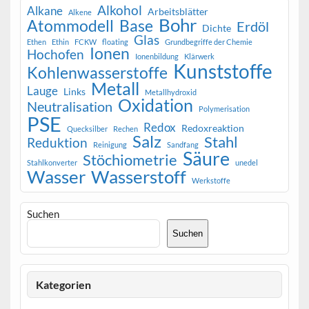
Alkohol
Alkane
Arbeitsblätter
Alkene
Bohr
Atommodell
Base
Erdöl
Dichte
Glas
Ethen
Ethin
FCKW
floating
Grundbegriffe der Chemie
Ionen
Hochofen
Ionenbildung
Klärwerk
Kunststoffe
Kohlenwasserstoffe
Metall
Lauge
Links
Metallhydroxid
Oxidation
Neutralisation
Polymerisation
PSE
Redox
Redoxreaktion
Quecksilber
Rechen
Salz
Stahl
Reduktion
Reinigung
Sandfang
Säure
Stöchiometrie
Stahlkonverter
unedel
Wasser
Wasserstoff
Werkstoffe
Suchen
Suchen
Kategorien