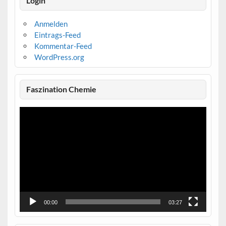
Login
Anmelden
Eintrags-Feed
Kommentar-Feed
WordPress.org
Faszination Chemie
Video-
Player
00:00
03:27