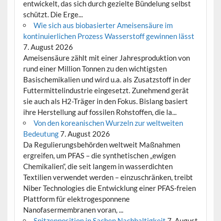
entwickelt, das sich durch gezielte Bündelung selbst
schützt. Die Erge...
Wie sich aus biobasierter Ameisensäure im
kontinuierlichen Prozess Wasserstoff gewinnen lässt
7. August 2026
Ameisensäure zählt mit einer Jahresproduktion von
rund einer Million Tonnen zu den wichtigsten
Basischemikalien und wird u.a. als Zusatzstoff in der
Futtermittelindustrie eingesetzt. Zunehmend gerät
sie auch als H2-Träger in den Fokus. Bislang basiert
ihre Herstellung auf fossilen Rohstoffen, die la...
Von den koreanischen Wurzeln zur weltweiten
Bedeutung
7. August 2026
Da Regulierungsbehörden weltweit Maßnahmen
ergreifen, um PFAS – die synthetischen „ewigen
Chemikalien“, die seit langem in wasserdichten
Textilien verwendet werden – einzuschränken, treibt
Niber Technologies die Entwicklung einer PFAS-freien
Plattform für elektrogesponnene
Nanofasermembranen voran, ...
Spitzenposition in Sachen Nachhaltigkeit
7. August