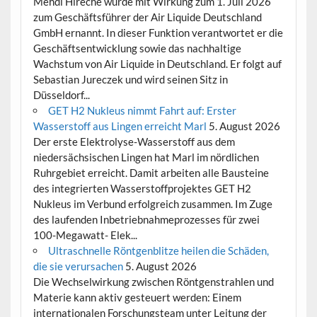
Mehdi Hireche wurde mit Wirkung zum 1. Juli 2026
zum Geschäftsführer der Air Liquide Deutschland
GmbH ernannt. In dieser Funktion verantwortet er die
Geschäftsentwicklung sowie das nachhaltige
Wachstum von Air Liquide in Deutschland. Er folgt auf
Sebastian Jureczek und wird seinen Sitz in
Düsseldorf...
GET H2 Nukleus nimmt Fahrt auf: Erster
Wasserstoff aus Lingen erreicht Marl
5. August 2026
Der erste Elektrolyse-Wasserstoff aus dem
niedersächsischen Lingen hat Marl im nördlichen
Ruhrgebiet erreicht. Damit arbeiten alle Bausteine
des integrierten Wasserstoffprojektes GET H2
Nukleus im Verbund erfolgreich zusammen. Im Zuge
des laufenden Inbetriebnahmeprozesses für zwei
100-Megawatt- Elek...
Ultraschnelle Röntgenblitze heilen die Schäden,
die sie verursachen
5. August 2026
Die Wechselwirkung zwischen Röntgenstrahlen und
Materie kann aktiv gesteuert werden: Einem
internationalen Forschungsteam unter Leitung der