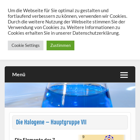
Skip
to
Um die Webseite für Sie optimal zu gestalten und
chemieseiten.de
content
fortlaufend verbessern zu können, verwenden wir Cookies.
Durch die weitere Nutzung der Webseite stimmen Sie der
Chemie kann man üben!
Verwendung von Cookies zu. Weitere Informationen zu
Cookies erhalten Sie in unserer Datenschutzerklärung.
Cookie Settings
Zustimmen
Menü
Die Halogene – Hauptgruppe VII
Die Elemente der 7.