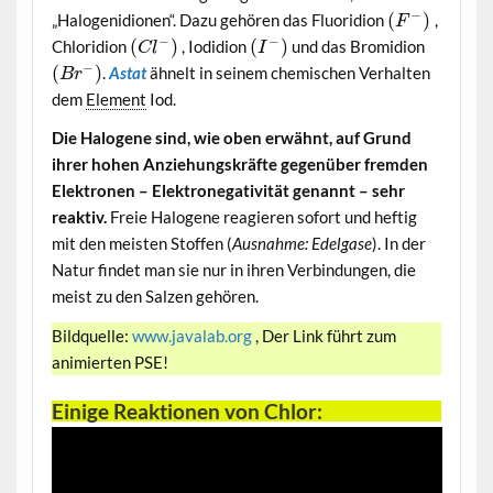
−
(
)
„Halogenidionen“. Dazu gehören das Fluoridion
,
F
−
−
(
)
(
)
Chloridion
, Iodidion
und das Bromidion
C
l
I
−
(
)
.
Astat
ähnelt in seinem chemischen Verhalten
B
r
dem
Element
Iod.
Die Halogene sind, wie oben erwähnt, auf Grund
ihrer hohen Anziehungskräfte gegenüber fremden
Elektronen – Elektronegativität genannt – sehr
reaktiv.
Freie Halogene reagieren sofort und heftig
mit den meisten Stoffen (
Ausnahme: Edelgase
). In der
Natur findet man sie nur in ihren Verbindungen, die
meist zu den Salzen gehören.
Bildquelle:
www.javalab.org
, Der Link führt zum
animierten PSE!
Einige Reaktionen von Chlor: