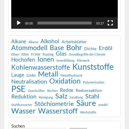
00:00
03:27
Alkohol
Alkane
Arbeitsblätter
Alkene
Bohr
Atommodell
Base
Erdöl
Dichte
Glas
Ethen
Ethin
FCKW
floating
Grundbegriffe der Chemie
Ionen
Hochofen
Ionenbildung
Klärwerk
Kunststoffe
Kohlenwasserstoffe
Metall
Lauge
Links
Metallhydroxid
Oxidation
Neutralisation
Polymerisation
PSE
Redox
Redoxreaktion
Quecksilber
Rechen
Salz
Stahl
Reduktion
Reinigung
Sandfang
Säure
Stöchiometrie
Stahlkonverter
unedel
Wasser
Wasserstoff
Werkstoffe
Suchen