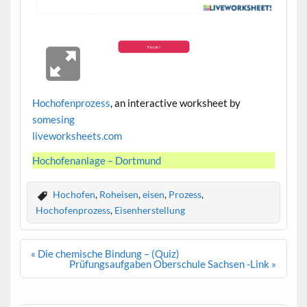
Hochofenprozess
, an interactive worksheet by
somesing
live
worksheets.com
Hochofenanlage – Dortmund
Hochofen
,
Roheisen
,
eisen
,
Prozess
,
Hochofenprozess
,
Eisenherstellung
Beitragsnavigation
« Die chemische Bindung – (Quiz)
Prüfungsaufgaben Oberschule Sachsen -Link »