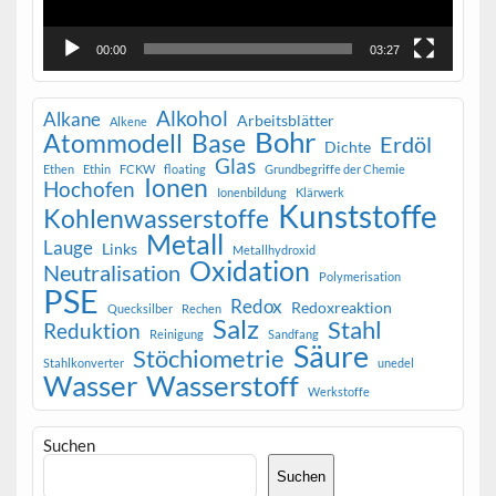
00:00
03:27
Alkohol
Alkane
Arbeitsblätter
Alkene
Bohr
Atommodell
Base
Erdöl
Dichte
Glas
Ethen
Ethin
FCKW
floating
Grundbegriffe der Chemie
Ionen
Hochofen
Ionenbildung
Klärwerk
Kunststoffe
Kohlenwasserstoffe
Metall
Lauge
Links
Metallhydroxid
Oxidation
Neutralisation
Polymerisation
PSE
Redox
Redoxreaktion
Quecksilber
Rechen
Salz
Stahl
Reduktion
Reinigung
Sandfang
Säure
Stöchiometrie
Stahlkonverter
unedel
Wasser
Wasserstoff
Werkstoffe
Suchen
Suchen