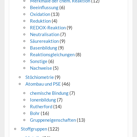
Merkmale der chem. Reaktion
(12)
Beeinflussung
(6)
Oxidation
(13)
Reduktion
(4)
REDOX-Reaktion
(9)
Neutralisation
(7)
Säurereaktion
(9)
Basenbildung
(9)
Reaktionsgleichungen
(8)
Sonstige
(6)
Nachweise
(5)
Stöchiometrie
(9)
Atombau und PSE
(46)
chemische Bindung
(7)
Ionenbildung
(7)
Rutherford
(14)
Bohr
(16)
Gruppeneigenschaften
(13)
Stoffgruppen
(122)