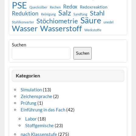
PSE
Redox
Redoxreaktion
Quecksilber
Rechen
Salz
Stahl
Reduktion
Reinigung
Sandfang
Säure
Stöchiometrie
Stahlkonverter
unedel
Wasser
Wasserstoff
Werkstoffe
Suchen
Suchen
Kategorien
Simulation
(13)
Zeichensprache
(2)
Prüfung
(1)
Einführung in das Fach
(42)
Labor
(18)
Stoffgemische
(23)
nach Klassenstufe
(275)