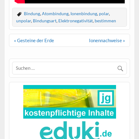
Bindung
,
Atombindung
,
Ionenbindung
,
polar
,
unpolar
,
Bindungsart
,
Elektronegativität
,
bestimmen
Beitragsnavigation
« Gesteine der Erde
Ionennachweise »