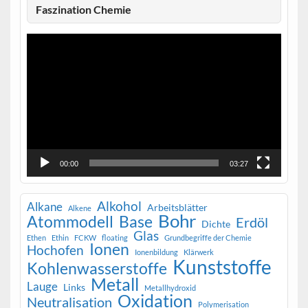
Faszination Chemie
Video-
Player
00:00
03:27
Alkohol
Alkane
Arbeitsblätter
Alkene
Bohr
Atommodell
Base
Erdöl
Dichte
Glas
Ethen
Ethin
FCKW
floating
Grundbegriffe der Chemie
Ionen
Hochofen
Ionenbildung
Klärwerk
Kunststoffe
Kohlenwasserstoffe
Metall
Lauge
Links
Metallhydroxid
Oxidation
Neutralisation
Polymerisation