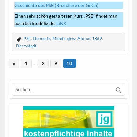
Geschichte des PSE (Broschüre der GdCh)
Einen sehr schön gestalteten Kurs „PSE“ findet man
auch bei Studiflix.de.
LiNK
PSE
,
Elemente
,
Mendelejew
,
Atome
,
1869
,
Darmstadt
«
1
…
8
9
10