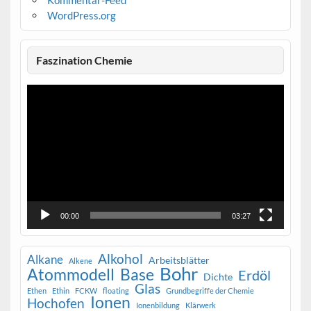
Kommentar-Feed
WordPress.org
Faszination Chemie
Video-
Player
00:00
03:27
Alkohol
Alkane
Arbeitsblätter
Alkene
Bohr
Atommodell
Base
Erdöl
Dichte
Glas
Ethen
Ethin
FCKW
floating
Grundbegriffe der Chemie
Ionen
Hochofen
Ionenbildung
Klärwerk