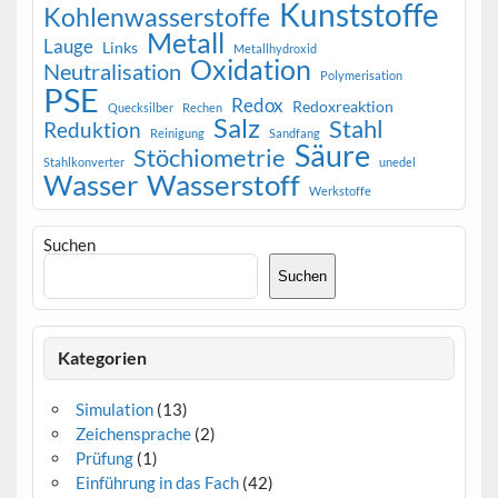
Kunststoffe
Kohlenwasserstoffe
Metall
Lauge
Links
Metallhydroxid
Oxidation
Neutralisation
Polymerisation
PSE
Redox
Redoxreaktion
Quecksilber
Rechen
Salz
Stahl
Reduktion
Reinigung
Sandfang
Säure
Stöchiometrie
Stahlkonverter
unedel
Wasser
Wasserstoff
Werkstoffe
Suchen
Suchen
Kategorien
Simulation
(13)
Zeichensprache
(2)
Prüfung
(1)
Einführung in das Fach
(42)